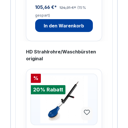
105,66 €*
187
5%
124,31 €*
(15%
gespart)
gesp
In den Warenkorb
HD Strahlrohre/Waschbürsten
original
%
20%
20% Rabatt