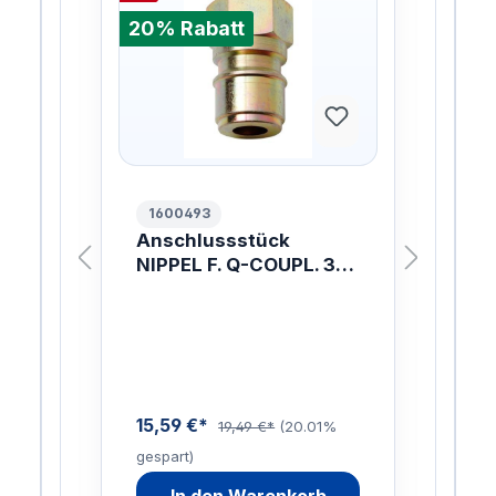
20% Rabatt
20%
1600493
10
.
Anschlussstück
ER
NIPPEL F. Q-COUPL. 3/8
W.
/8
INCH
ach
mit 
ung
Lan
W
Inn
ist
Sch
enau
15,59 €*
19,49 €*
(20.01%
gespart)
88,
9%