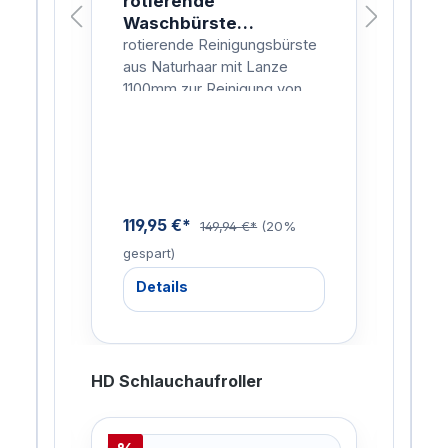
 VA
rotierende
rot
Waschbürste
Wa
Naturhaar 1100mm
Na
ohr
rotierende Reinigungsbürste
roti
en,
aus Naturhaar mit Lanze
aus 
iche
1100mm zur Reinigung von
160
Fahrzeugen, Planen, Fenster
Fah
 wie
etc.
etc.
119,95 €*
133
%
149,94 €*
(20%
gespart)
gesp
Details
De
HD Schlauchaufroller