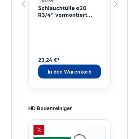
61369
10
T
Schlauchtülle ø20
HP
R3/4" vormontiert
AG
CuZn HOSE NOZZLE
DN
µ
20R3/4
23,24 €*
158
9%
gesp
In den Warenkorb
HD Bodenreiniger
%
%