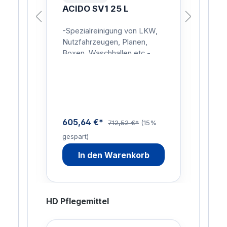
L
ACIDO SV1 25 L
AC
L
,
-Spezialreinigung von LKW,
Rei
in
Nutzfahrzeugen, Planen,
Was
er
Boxen, Waschhallen etc.-
sch
e:2
Rostumwandler, Rostlöser,
Tro
tte,
Kalk- und
Lit
Zementschleierentferner in
Stäu
In…
605,64 €*
169
712,52 €*
(15%
gespart)
gesp
In den Warenkorb
HD Pflegemittel