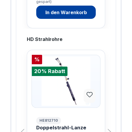
gespart)
gesp
De
In den Warenkorb
HD Strahlrohre
%
%
20% Rabatt
20%
HE812710
HE
0cm
Doppelstrahl-Lanze
Dre