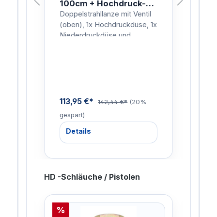
100cm + Hochdruck-
10
Düse - KEW/NIL/D12
- K
il
Doppelstrahllanze mit Ventil
Drec
, 1x
(oben), 1x Hochdruckdüse, 1x
Düs
Niederdruckdüse und
Punk
Anschlussnippel für
Ansc
nze:
KEW/NIL.Mit Strahlrohr
KEW/
Isolierung für Kalt…
Isol
Hei
113,95 €*
113
9%
142,44 €*
(20%
gespart)
gesp
Details
De
HD -Schläuche / Pistolen
%
%