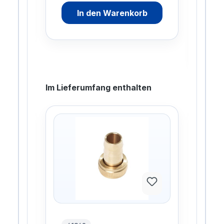
82,
In den Warenkorb
gesp
Im Lieferumfang enthalten
%
20%