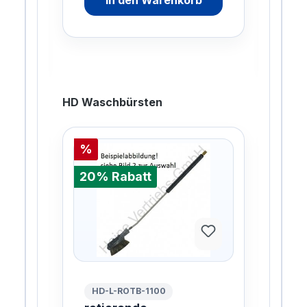
In den Warenkorb
gesp
HD Waschbürsten
%
%
20% Rabatt
20%
HD-L-ROTB-1100
HD