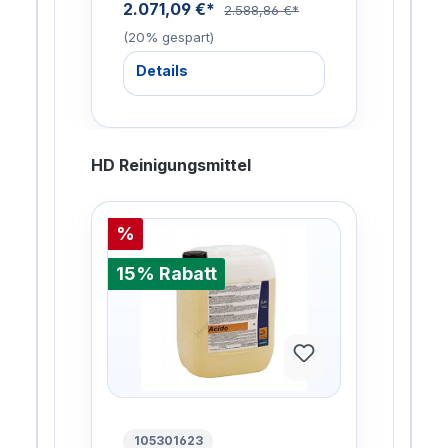
2.071,09 €*
951
2.588,86 €*
(20% gespart)
gesp
Details
De
HD Reinigungsmittel
%
%
15% Rabatt
15%
105301623
10