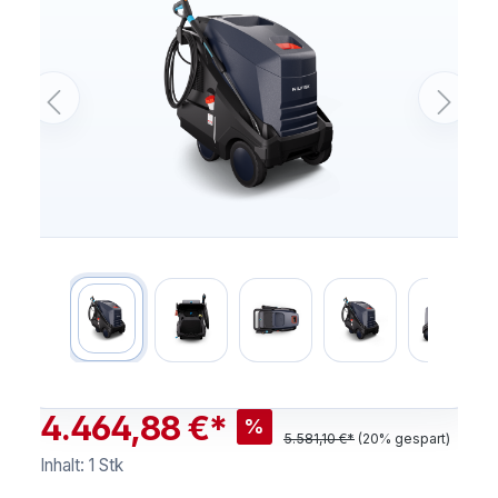
4.464,88 €*
%
5.581,10 €*
(20% gespart)
Inhalt:
1 Stk