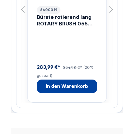
6400019
10
Bürste rotierend lang
FL
AL
ROTARY BRUSH 055
99
ZZ
1700MM
PL
Di
NO
me
u
n
283,99 €*
0%
354,98 €*
(20%
gespart)
In den Warenkorb