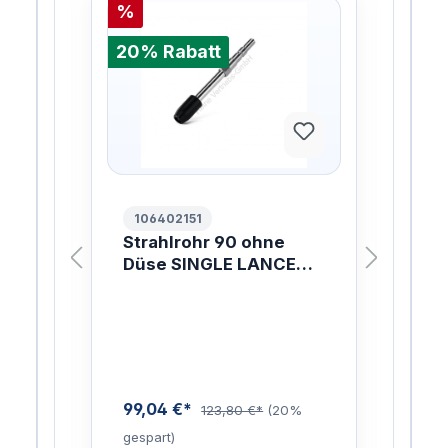
%
%
20% Rabatt
20%
106402151
10
Strahlrohr 90 ohne
NI
FOR
Düse SINGLE LANCE
FO
W/O NOZZLE 90MM
HF 
Die 
FO
und 
HF
Sch
erz
Scha
Flas
99,04 €*
0%
123,80 €*
(20%
Lite
gespart)