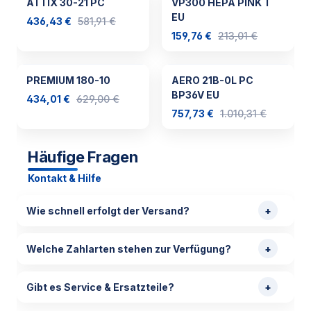
ATTIX 30-21 PC
VP300 HEPA PINK T
EU
436,43 €
581,91 €
159,76 €
213,01 €
PREMIUM 180-10
AERO 21B-0L PC
BP36V EU
434,01 €
629,00 €
757,73 €
1.010,31 €
Häufige Fragen
Kontakt & Hilfe
Wie schnell erfolgt der Versand?
Welche Zahlarten stehen zur Verfügung?
Gibt es Service & Ersatzteile?