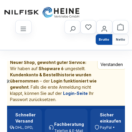
nhalt springen
Brutto
Netto
Neuer Shop, gewohnt guter Service:
Verstanden
Wir haben auf
Shopware 6
umgestellt.
Kundenkonto & Bestellhistorie wurden
übernommen
– der
Login funktioniert wie
🛠️
gewohnt
. Falls die erste Anmeldung nicht
klappt, können Sie auf der
Login-Seite
Ihr
Passwort zurücksetzen.
Schneller
Sicher
Versand
einkaufen
Fachberatung
DHL, DPD,
PayPal •
Telefon & E-Mail