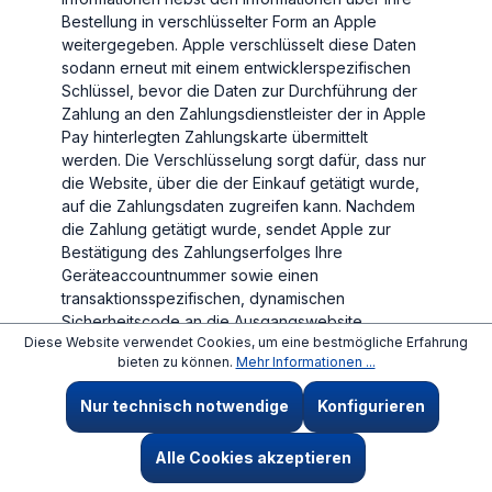
Bestellung in verschlüsselter Form an Apple
weitergegeben. Apple verschlüsselt diese Daten
sodann erneut mit einem entwicklerspezifischen
Schlüssel, bevor die Daten zur Durchführung der
Zahlung an den Zahlungsdienstleister der in Apple
Pay hinterlegten Zahlungskarte übermittelt
werden. Die Verschlüsselung sorgt dafür, dass nur
die Website, über die der Einkauf getätigt wurde,
auf die Zahlungsdaten zugreifen kann. Nachdem
die Zahlung getätigt wurde, sendet Apple zur
Bestätigung des Zahlungserfolges Ihre
Geräteaccountnummer sowie einen
transaktionsspezifischen, dynamischen
Sicherheitscode an die Ausgangswebsite.
Diese Website verwendet Cookies, um eine bestmögliche Erfahrung
Sofern bei den beschriebenen Übermittlungen
bieten zu können.
Mehr Informationen ...
personenbezogene Daten verarbeitet werden,
Nur technisch notwendige
Konfigurieren
erfolgt die Verarbeitung ausschließlich zum
Zwecke der Zahlungsabwicklung gemäß Art. 6
Abs. 1 lit. b DSGVO.
Alle Cookies akzeptieren