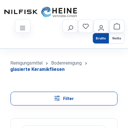
nhalt springen
Brutto
Netto
Reinigungsmittel
Bodenreinigung
glasierte Keramikfliesen
Filter