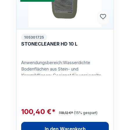
105301725
STONECLEANER HD 10 L
Anwendungsbereich:Wasserdichte
Bodenflächen aus Stein- und
Keramikfliesen: Geeignet für versiegelte
Keramik-, Porzellan-, Steinbruch- und Te…
100,40 €*
118,12 €*
(15% gespart)
In den Warenkorb