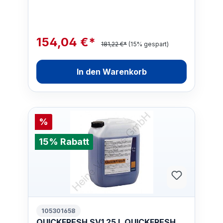
154,04 €*
181,22 €*
(15% gespart)
In den Warenkorb
%
15% Rabatt
105301658
QUICKFRESH SV1 25 L QUICKFRESH