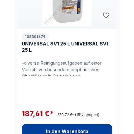
105301679
UNIVERSAL SV1 25 L UNIVERSAL SV1
25 L
-diverse Reinigungsaufgaben auf einer
Vielzahl von besonders empfindlichen
Oberflächen in Gewerbe und
IndustrieGebinde:25 LiterVerschmutzung…
187,61 €*
220,72 €*
(15% gespart)
In den Warenkorb