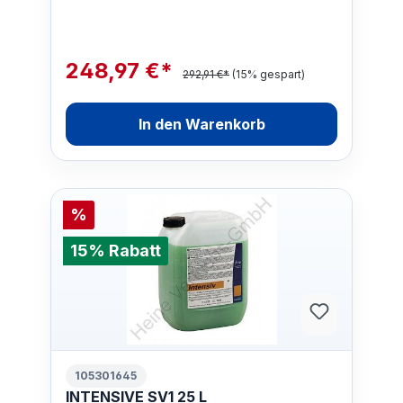
248,97 €*
292,91 €*
(15% gespart)
In den Warenkorb
%
15% Rabatt
105301645
INTENSIVE SV1 25 L