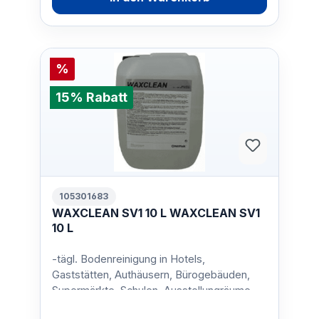
%
15% Rabatt
105301683
WAXCLEAN SV1 10 L WAXCLEAN SV1
10 L
-tägl. Bodenreinigung in Hotels,
Gaststätten, Authäusern, Bürogebäuden,
Supermärkte, Schulen, Ausstellungräume,
Baumärkte etc.Gebinde:10 Lit…