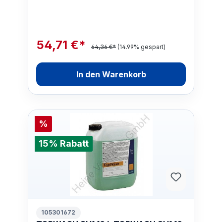
54,71 €*
64,36 €*
(14.99% gespart)
In den Warenkorb
%
15% Rabatt
105301672