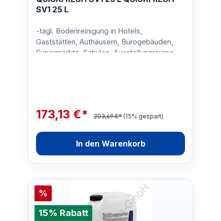
SV1 25 L
-tägl. Bodenreinigung in Hotels,
Gaststätten, Authäusern, Bürogebäuden,
Supermärkte, Schulen, Ausstellungräume,
Baumärkte etc.Gebinde:25 Lit…
173,13 €*
203,69 €*
(15% gespart)
In den Warenkorb
%
15% Rabatt