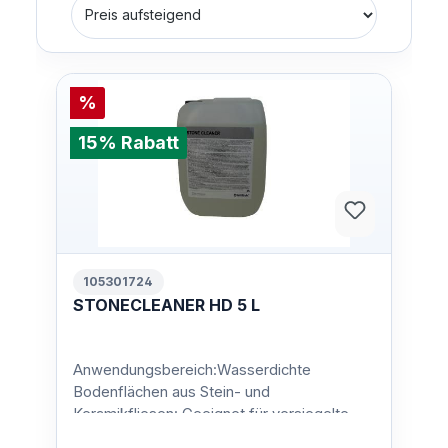
%
15% Rabatt
105301724
STONECLEANER HD 5 L
Anwendungsbereich:Wasserdichte
Bodenflächen aus Stein- und
Keramikfliesen: Geeignet für versiegelte
Keramik-, Porzellan-, Steinbruch- und Te…