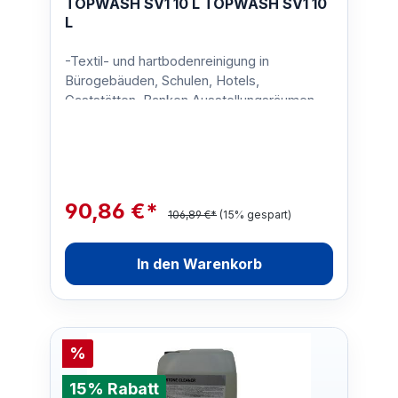
TOPWASH SV1 10 L TOPWASH SV1 10
L
-Textil- und hartbodenreinigung in
Bürogebäuden, Schulen, Hotels,
Gaststätten, Banken Ausstellungsräumen
etc.Gebinde:10 LiterVerschmutzung:-…
90,86 €*
106,89 €*
(15% gespart)
In den Warenkorb
%
15% Rabatt