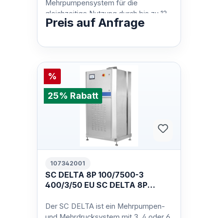
Mehrpumpensystem für die
gleichzeitige Nutzung durch bis zu 12
Preis auf Anfrage
Anwender. Die Geräte verfügen über
3, 4 oder 6 NA6 Pumpe…
%
25% Rabatt
107342001
SC DELTA 8P 100/7500-3
400/3/50 EU SC DELTA 8P
100/7500-3 400/3/50 EU
Der SC DELTA ist ein Mehrpumpen-
und Mehrdrucksystem mit 3, 4 oder 6