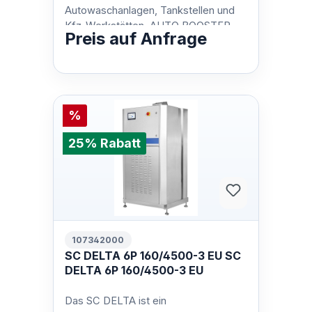
Autowaschanlagen, Tankstellen und
Kfz-Werkstätten. AUTO BOOSTER
Preis auf Anfrage
stehen für niedrige Betriebskosten
und minimalen Pla…
%
25% Rabatt
107342000
SC DELTA 6P 160/4500-3 EU SC
DELTA 6P 160/4500-3 EU
Das SC DELTA ist ein