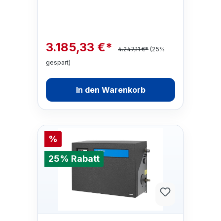
innovativen Mer…
3.185,33 €*
4.247,11 €*
(25%
gespart)
In den Warenkorb
%
25% Rabatt