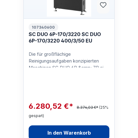
107340600
SC DUO 6P-170/3220 SC DUO
6P-170/3220 400/3/50 EU
Die für großflächige
Reinigungsaufgaben konzipierten
Maschinen SC DUO 6P &amp; 7P sind
ideal geeignet für die Landwirtschaft,
Lebensmittel- …
6.280,52 €*
8.374,03 €*
(25%
gespart)
In den Warenkorb