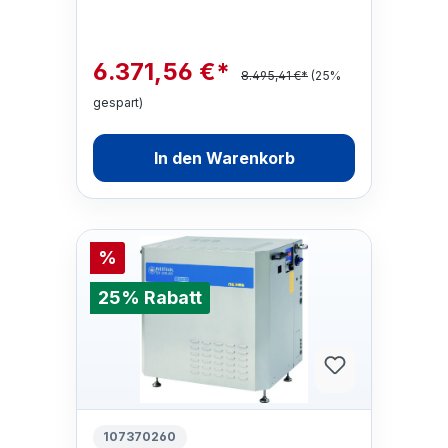
6.371,56 €*
8.495,41 €*
(25%
gespart)
In den Warenkorb
%
25% Rabatt
107370260