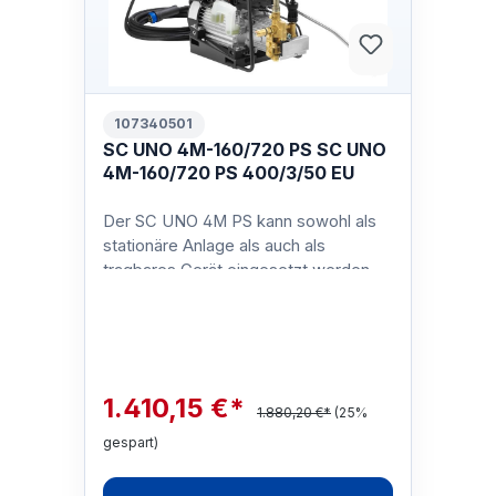
107340501
SC UNO 4M-160/720 PS SC UNO
4M-160/720 PS 400/3/50 EU
Der SC UNO 4M PS kann sowohl als
stationäre Anlage als auch als
tragbares Gerät eingesetzt werden.
Er bietet eine einfache und intuitive
Bed…
1.410,15 €*
1.880,20 €*
(25%
gespart)