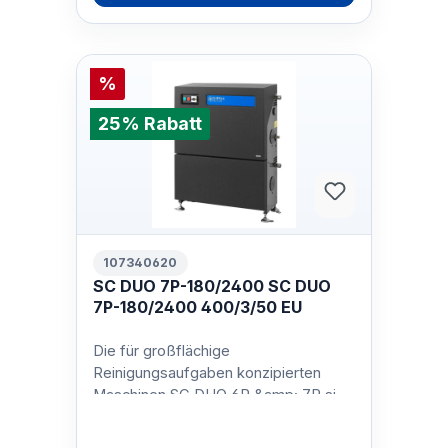
%
25% Rabatt
107340620
SC DUO 7P-180/2400 SC DUO
7P-180/2400 400/3/50 EU
Die für großflächige
Reinigungsaufgaben konzipierten
Maschinen SC DUO 6P &amp; 7P sind
ideal geeignet für die Landwirtschaft,
Lebensmittel- …