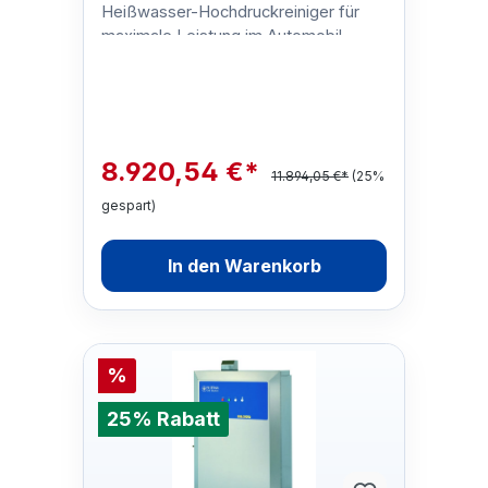
Heißwasser-Hochdruckreiniger für
maximale Leistung im Automobil-,
Industrie- Schiffsbau- und
Lebensmitt…
8.920,54 €*
11.894,05 €*
(25%
gespart)
In den Warenkorb
%
25% Rabatt