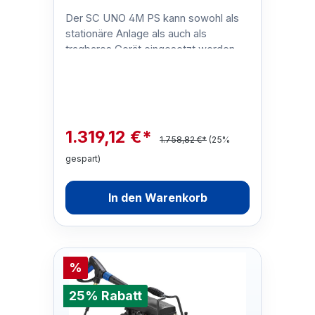
Der SC UNO 4M PS kann sowohl als
stationäre Anlage als auch als
tragbares Gerät eingesetzt werden.
Er bietet eine einfache und intuitive
Bed…
1.319,12 €*
1.758,82 €*
(25%
gespart)
In den Warenkorb
%
25% Rabatt