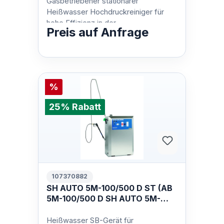
Gasbetriebener stationärer
Heißwasser Hochdruckreiniger für
hohe Effizienz in der
Preis auf Anfrage
Automobilbranche und der
Industrie.Der SOLAR BOOSTER G ist…
%
25% Rabatt
107370882
SH AUTO 5M-100/500 D ST (AB
5M-100/500 D SH AUTO 5M-
100/500 DSS 400/3/50 EU
Heißwasser SB-Gerät für