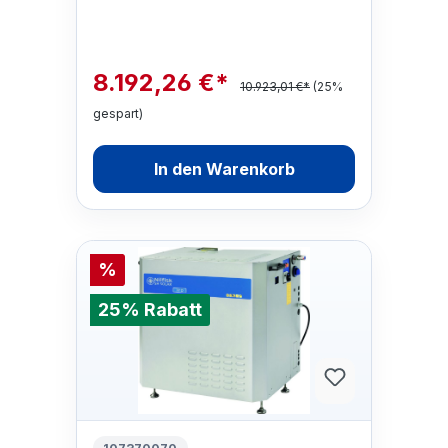
8.192,26 €*
10.923,01 €*
(25%
gespart)
In den Warenkorb
%
25% Rabatt