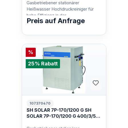
Gasbetriebener stationärer
Heißwasser Hochdruckreiniger für
hohe Effizienz in der
Preis auf Anfrage
Automobilbranche und der
Industrie.Der SOLAR BOOSTER GH
is…
%
25% Rabatt
107370470
SH SOLAR 7P-170/1200 G SH
SOLAR 7P-170/1200 G 400/3/50
EU