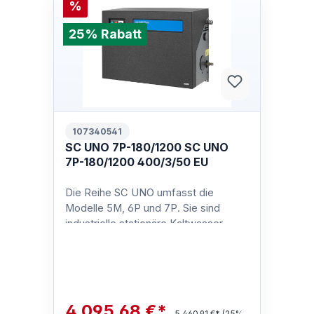
%
25% Rabatt
107340541
SC UNO 7P-180/1200 SC UNO
7P-180/1200 400/3/50 EU
Die Reihe SC UNO umfasst die
Modelle 5M, 6P und 7P. Sie sind
industrielle stationäre Kaltwasser
Hochdruckreiniger mit neuen,
innovativen Mer…
4.095,68 €*
5.460,91 €*
(25%