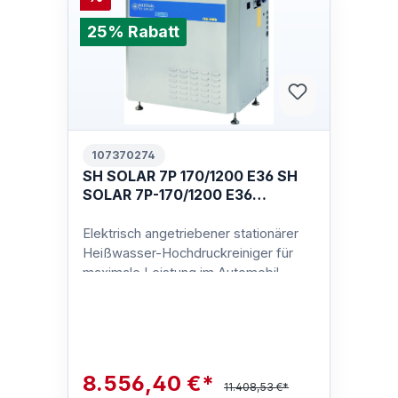
25% Rabatt
107370274
SH SOLAR 7P 170/1200 E36 SH
SOLAR 7P-170/1200 E36
400/3/50 EU
Elektrisch angetriebener stationärer
Heißwasser-Hochdruckreiniger für
maximale Leistung im Automobil-,
Industrie- Schiffsbau- und
Lebensmitt…
8.556,40 €*
11.408,53 €*