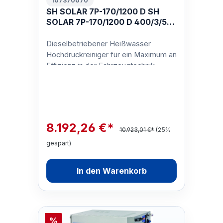
107370070
SH SOLAR 7P-170/1200 D SH
SOLAR 7P-170/1200 D 400/3/50
EU
Dieselbetriebener Heißwasser
Hochdruckreiniger für ein Maximum an
Effizienz in der Fahrzeugtechnik,
Industrie und Schifffahrt.Der SOLAR
BOOS…
8.192,26 €*
10.923,01 €*
(25%
gespart)
In den Warenkorb
%