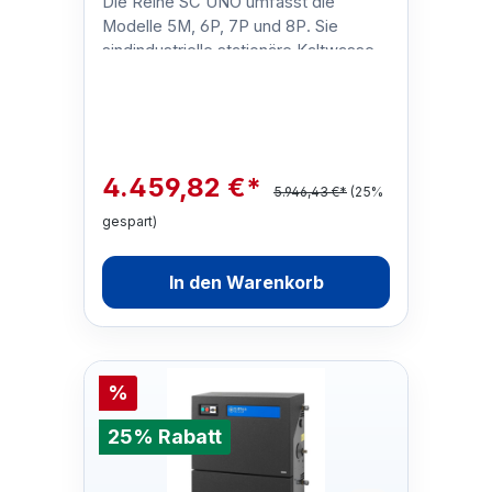
Die Reihe SC UNO umfasst die
Modelle 5M, 6P, 7P und 8P. Sie
sindindustrielle stationäre Kaltwasser
Hochdruckreiniger mit
neuen,innovativen M…
4.459,82 €*
5.946,43 €*
(25%
gespart)
In den Warenkorb
%
25% Rabatt