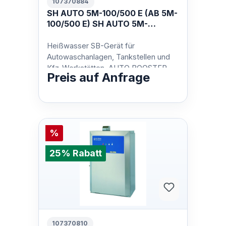
107370884
SH AUTO 5M-100/500 E (AB 5M-
100/500 E) SH AUTO 5M-
100/500 E 400/3/50 EU
Heißwasser SB-Gerät für
Autowaschanlagen, Tankstellen und
Kfz-Werkstätten. AUTO BOOSTER
Preis auf Anfrage
stehen für niedrige Betriebskosten
und minimalen Pla…
%
25% Rabatt
107370810