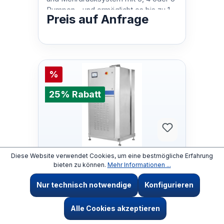
Pumpen - und ermöglicht es bis zu 12
Preis auf Anfrage
Personen, jederzeit zu arbeiten. E…
%
25% Rabatt
Diese Website verwendet Cookies, um eine bestmögliche Erfahrung
107342004
bieten zu können.
Mehr Informationen ...
SC DELTA 8P 100/10000-4
400/3/50 EU SC DELTA 8P
Nur technisch notwendige
Konfigurieren
100/10000-4 400/3/50 EU
Der SC DELTA ist ein Mehrpumpen-
Alle Cookies akzeptieren
und Mehrdrucksystem mit 3, 4 oder 6