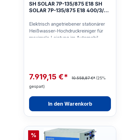
SH SOLAR 7P-135/875 E18 SH
SOLAR 7P-135/875 E18 400/3/50
EU
Elektrisch angetriebener stationärer
Heißwasser-Hochdruckreiniger für
maximale Leistung im Automobil-,
Industrie- Schiffsbau- und
Lebensmitt…
7.919,15 €*
10.558,87 €*
(25%
gespart)
In den Warenkorb
%