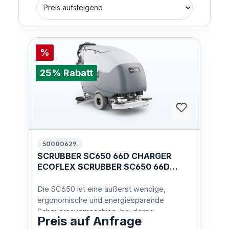
%
25% Rabatt
50000629
SCRUBBER SC650 66D CHARGER
ECOFLEX SCRUBBER SC650 66D
CHARGER ECOFLEX
Die SC650 ist eine äußerst wendige,
ergonomische und energiesparende
Scheuersaugmaschine, bei deren
Preis auf Anfrage
Entwicklung die Sicherheit des Bedieners…