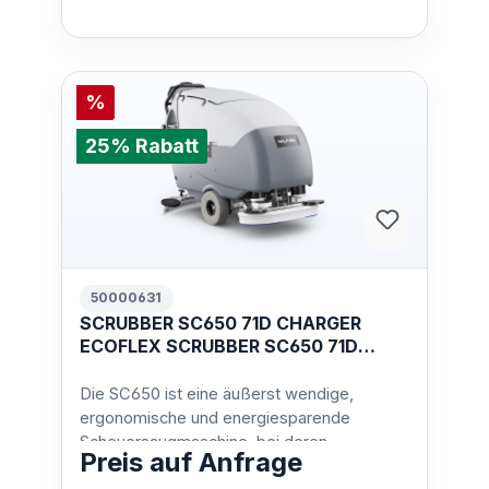
%
25% Rabatt
50000631
SCRUBBER SC650 71D CHARGER
ECOFLEX SCRUBBER SC650 71D
CHARGER ECOFLEX
Die SC650 ist eine äußerst wendige,
ergonomische und energiesparende
Scheuersaugmaschine, bei deren
Preis auf Anfrage
Entwicklung die Sicherheit des Bedieners…