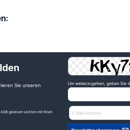
n:
lden
Um weiterzugehen, geben Sie d
ieren Sie unseren
e
AGB
gelesen und bin mit ihnen