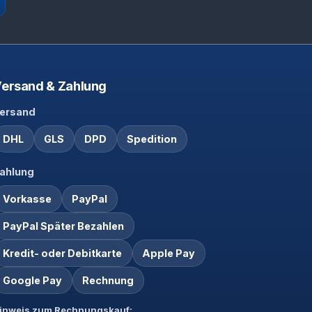
ersand & Zahlung
ersand
DHL
GLS
DPD
Spedition
ahlung
Vorkasse
PayPal
PayPal Später Bezahlen
Kredit- oder Debitkarte
Apple Pay
Google Pay
Rechnung
inweis zum Rechnungskauf: