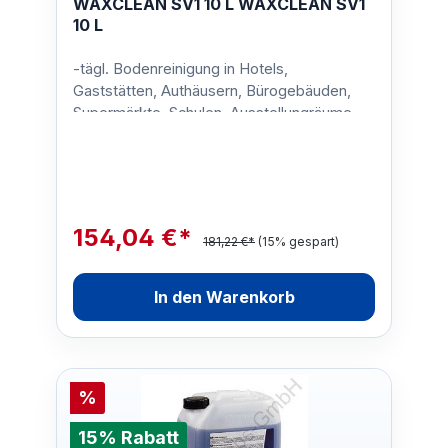
WAXCLEAN SV1 10 L WAXCLEAN SV1
10 L
-tägl. Bodenreinigung in Hotels,
Gaststätten, Authäusern, Bürogebäuden,
Supermärkte, Schulen, Ausstellungräume,
Baumärkte etc.Gebinde:10 Lit…
154,04 €*
181,22 €*
(15% gespart)
In den Warenkorb
%
15% Rabatt