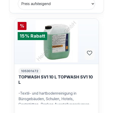
%
15% Rabatt
105301672
TOPWASH SV1 10 L TOPWASH SV1 10
L
-Textil- und hartbodenreinigung in
Bürogebäuden, Schulen, Hotels,
Gaststätten, Banken Ausstellungsräumen
etc.Gebinde:10 LiterVerschmutzung:-…