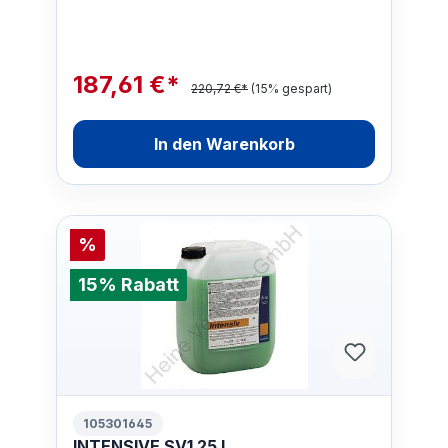
187,61 €*
220,72 €*
(15% gespart)
In den Warenkorb
%
15% Rabatt
105301645
INTENSIVE SV1 25 L