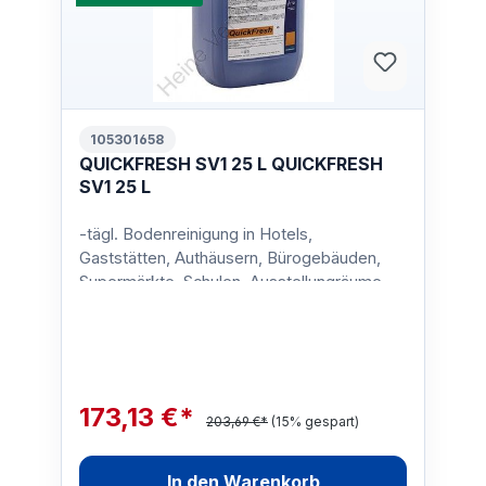
105301658
QUICKFRESH SV1 25 L QUICKFRESH
SV1 25 L
-tägl. Bodenreinigung in Hotels,
Gaststätten, Authäusern, Bürogebäuden,
Supermärkte, Schulen, Ausstellungräume,
Baumärkte etc.Gebinde:25 Lit…
173,13 €*
203,69 €*
(15% gespart)
In den Warenkorb