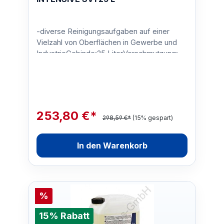
-diverse Reinigungsaufgaben auf einer
Vielzahl von Oberflächen in Gewerbe und
IndustrieGebinde:25 LiterVerschmutzung:-
Fette, Öle, Ruß, Eiwei…
253,80 €*
298,59 €*
(15% gespart)
In den Warenkorb
%
15% Rabatt