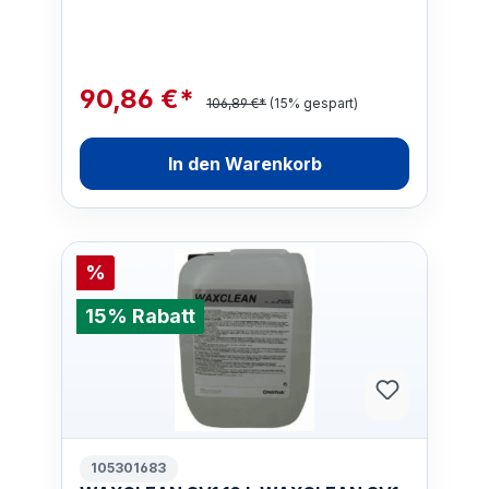
90,86 €*
106,89 €*
(15% gespart)
In den Warenkorb
%
15% Rabatt
105301683