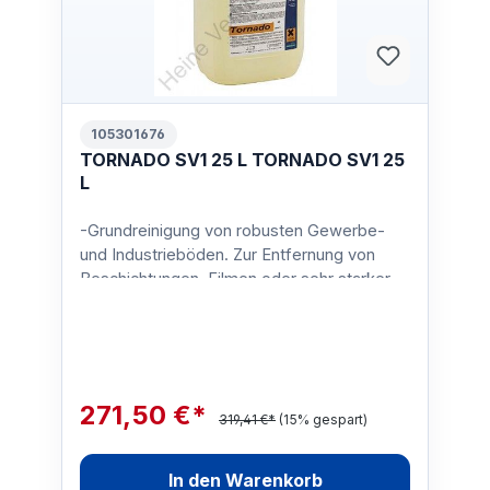
105301676
TORNADO SV1 25 L TORNADO SV1 25
L
-Grundreinigung von robusten Gewerbe-
und Industrieböden. Zur Entfernung von
Beschichtungen, Filmen oder sehr starker
VerschmutzungGebinde:2…
271,50 €*
319,41 €*
(15% gespart)
In den Warenkorb