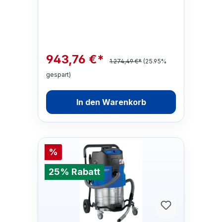
unsere anderen BG-Bau-geförderten
Siche…
943,76 €*
1.274,49 €*
(25.95%
gespart)
In den Warenkorb
%
25% Rabatt