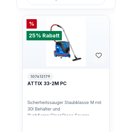
%
25% Rabatt
107412179
ATTIX 33-2M PC
Sicherheitssauger Staubklasse M mit
30l Behälter und
Push&amp;CleanDiese Sauger
erlauben die Aufnahme von Stäuben
der Staubklassen L und M. …