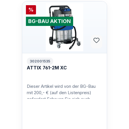
%
BG-BAU AKTION
302001535
ATTIX 761-2M XC
Dieser Artikel wird von der BG-Bau
mit 200,- € (auf den Listenpreis)
gefordert.Schauen Sie sich auch
unsere anderen BG-Bau-geförderten
Siche…