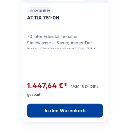
302001519
ATTIX 751-0H
70 Liter Edelstahlbehälter,
Staubklasse H &amp; AsbestDer
Nass-/Trockensauger ATTIX 751-0H
Sicherheitssauger ist für Anwender
gedacht, die W…
1.447,64 €*
1.930,18 €*
(25%
gespart)
In den Warenkorb