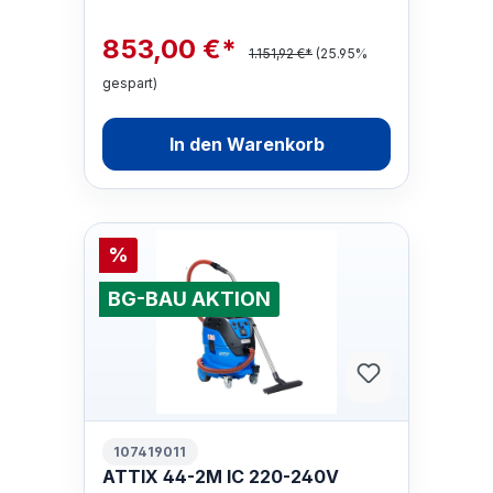
853,00 €*
1.151,92 €*
(25.95%
gespart)
In den Warenkorb
%
BG-BAU AKTION
107419011
ATTIX 44-2M IC 220-240V