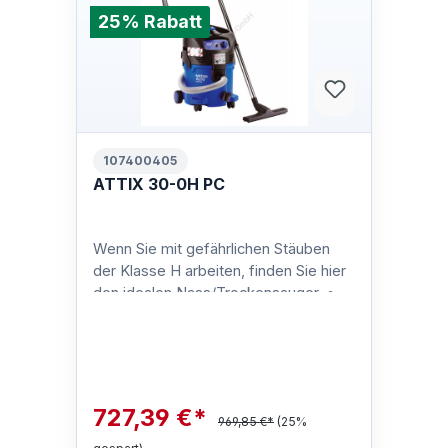
25% Rabatt
107400405
ATTIX 30-0H PC
Wenn Sie mit gefährlichen Stäuben
der Klasse H arbeiten, finden Sie hier
den idealen Nass/Trockensauger. •
Zugelassen für Arbeiten mit gefäh…
727,39 €*
969,85 €*
(25%