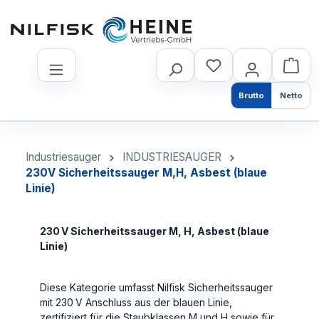
nhalt springen
Brutto
Netto
Industriesauger
INDUSTRIESAUGER
230V Sicherheitssauger M,H, Asbest (blaue
Linie)
230 V Sicherheitssauger M, H, Asbest (blaue
Linie)
Diese Kategorie umfasst Nilfisk Sicherheitssauger
mit 230 V Anschluss aus der blauen Linie,
zertifiziert für die Staubklassen M und H sowie für