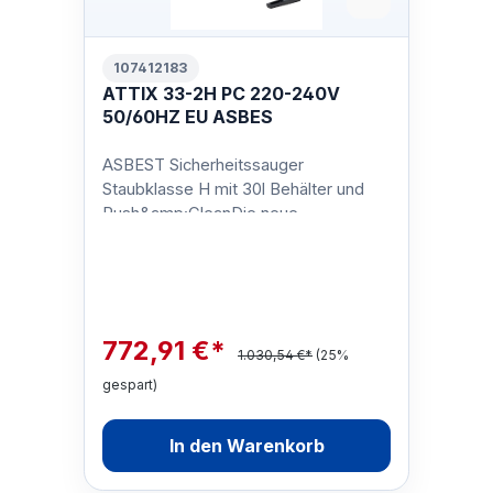
107412183
ATTIX 33-2H PC 220-240V
50/60HZ EU ASBES
ASBEST Sicherheitssauger
Staubklasse H mit 30l Behälter und
Push&amp;CleanDie neue
Saugerbaureihe ATTIX 33 von Nilfisk
punktet in allen Bere…
772,91 €*
1.030,54 €*
(25%
gespart)
In den Warenkorb