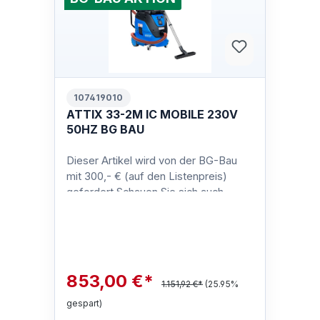
107419010
ATTIX 33-2M IC MOBILE 230V
50HZ BG BAU
Dieser Artikel wird von der BG-Bau
mit 300,- € (auf den Listenpreis)
gefordert.Schauen Sie sich auch
unsere anderen BG-Bau-geförderten
Siche…
853,00 €*
1.151,92 €*
(25.95%
gespart)