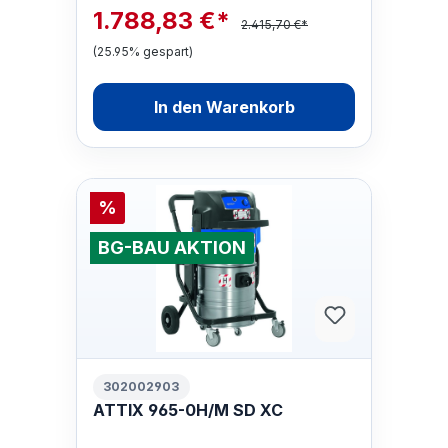
1.788,83 €*
2.415,70 €*
(25.95% gespart)
In den Warenkorb
%
BG-BAU AKTION
302002903
ATTIX 965-0H/M SD XC