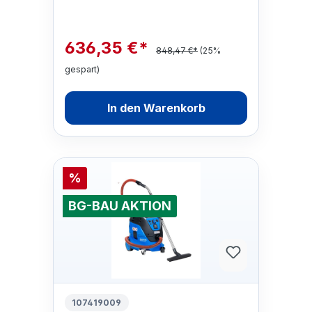
636,35 €*
848,47 €*
(25%
gespart)
In den Warenkorb
%
BG-BAU AKTION
107419009