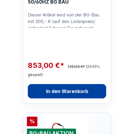
50/60HZ BG BAU
Dieser Artikel wird von der BG-Bau
mit 300,- € (auf den Listenpreis)
gefordert.Schauen Sie sich auch
unsere anderen BG-Bau-geförderten
Siche…
853,00 €*
1.151,92 €*
(25.95%
gespart)
In den Warenkorb
%
BG-BAU AKTION