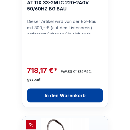
ATTIX 33-2M IC 220-240V
50/60HZ BG BAU
Dieser Artikel wird von der BG-Bau
mit 300,- € (auf den Listenpreis)
gefordert.Schauen Sie sich auch
unsere anderen BG-Bau-geförderten
Siche…
718,17 €*
969,85 €*
(25.95%
gespart)
In den Warenkorb
%