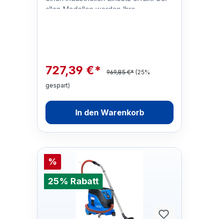
allen Modellen werden Ihre
Betriebskosten mit den waschbaren
…
727,39 €*
969,85 €*
(25%
gespart)
In den Warenkorb
%
25% Rabatt