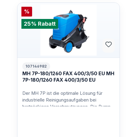
%
25% Rabatt
107146982
MH 7P-180/1260 FAX 400/3/50 EU MH
7P-180/1260 FAX 400/3/50 EU
Der MH 7P ist die optimale Lösung für
industrielle Reinigungsaufgaben bei
hartnäckigen Verschmutzungen. Die Pumpe
mit 4 Keramikkolben und da…