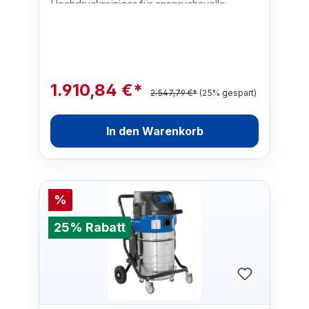
Hochdruckreiniger für anspruchsvolle
Kunden in der Landwirtschaft, d…
1.910,84 €*
2.547,79 €*
(25% gespart)
In den Warenkorb
%
25% Rabatt