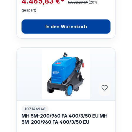
4.465,83 €*
5.582,29 €*
(20%
gespart)
In den Warenkorb
107146948
MH 5M-200/960 FA 400/3/50 EU MH
5M-200/960 FA 400/3/50 EU