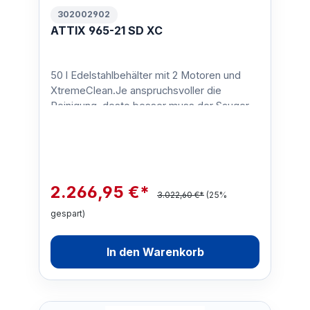
302002902
ATTIX 965-21 SD XC
50 l Edelstahlbehälter mit 2 Motoren und
XtremeClean.Je anspruchsvoller die
Reinigung, desto besser muss der Sauger
sein. Darum wurde der En…
2.266,95 €*
3.022,60 €*
(25%
gespart)
In den Warenkorb