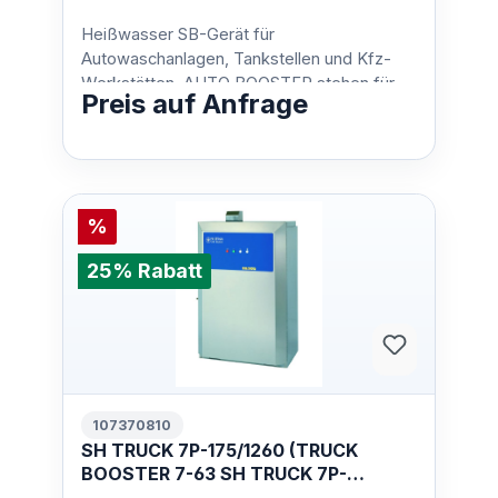
400/3/50 EU
Heißwasser SB-Gerät für
Autowaschanlagen, Tankstellen und Kfz-
Werkstätten. AUTO BOOSTER stehen für
Preis auf Anfrage
niedrige Betriebskosten und minimalen Pla…
%
25% Rabatt
107370810
SH TRUCK 7P-175/1260 (TRUCK
BOOSTER 7-63 SH TRUCK 7P-
175/1260 400/3/50 EU