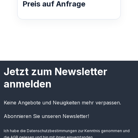
Preis auf Anfrage
niedrige Betriebskosten und minimalen Pla…
Jetzt zum Newsletter
anmelden
Keine Angebote und Neuigkeiten mehr verpassen.
Abonnieren Sie unseren Newsletter!
Ich habe die
Datenschutzbestimmungen
zur Kenntnis genommen und
die
AGB
gelesen und bin mit ihnen einverstanden.