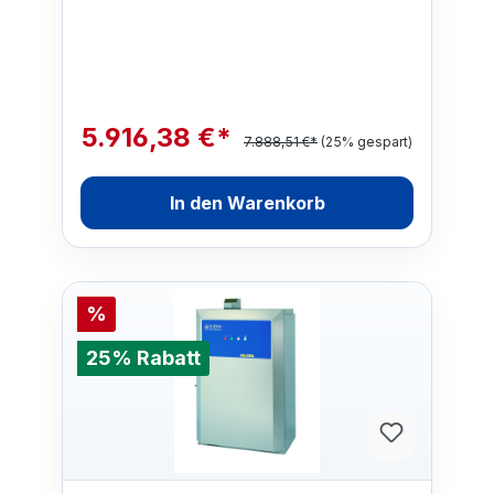
Kolben Pumpe und …
5.916,38 €*
7.888,51 €*
(25% gespart)
In den Warenkorb
%
25% Rabatt