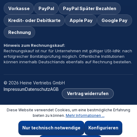
Vorkasse
PayPal
PayPal Später Bezahlen
Kredit- oder Debitkarte
Apple Pay
Google Pay
Rechnung
Hinweis zum Rechnungskauf:
Rechnungskauf ist nur für Unternehmen mit gültiger USt-IdNr. nach
erfolgreicher Bonitätsprüfung möglich. Öffentliche Institutionen
können innerhalb Deutschlands ebenfalls auf Rechnung bestellen.
© 2026 Heine Vertriebs GmbH
Impressum
Datenschutz
AGB
Vertrag widerrufen
Diese Website verwendet Cookies, um eine bestmögliche Erfahrung
×
‹
›
bieten zu können.
Mehr Informationen ...
Zuletzt angesehen
Nur technisch notwendige
Konfigurieren
RIMTOP SV1 10 L RIMTOP SV1 10 L