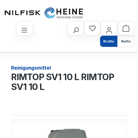
nhalt springen
Brutto
Netto
Reinigungsmittel
RIMTOP SV1 10 L RIMTOP
SV1 10 L