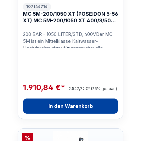
107146716
MC 5M-200/1050 XT (POSEIDON 5-56
XT) MC 5M-200/1050 XT 400/3/50
EU
200 BAR - 1050 LITER/STD, 400VDer MC
5M ist ein Mittelklasse Kaltwasser-
Hochdruckreiniger für anspruchsvolle
Kunden in der Landwirtschaft, d…
1.910,84 €*
2.547,79 €*
(25% gespart)
In den Warenkorb
%