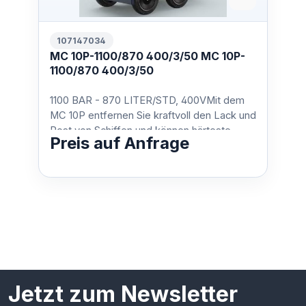
107147034
MC 10P-1100/870 400/3/50 MC 10P-
1100/870 400/3/50
1100 BAR - 870 LITER/STD, 400VMit dem
MC 10P entfernen Sie kraftvoll den Lack und
Rost von Schiffen und können härteste
Preis auf Anfrage
Oberflächen bearbeit…
Jetzt zum Newsletter