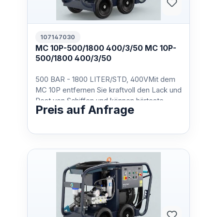
107147030
MC 10P-500/1800 400/3/50 MC 10P-
500/1800 400/3/50
500 BAR - 1800 LITER/STD, 400VMit dem
MC 10P entfernen Sie kraftvoll den Lack und
Rost von Schiffen und können härteste
Preis auf Anfrage
Oberflächen bearbeit…