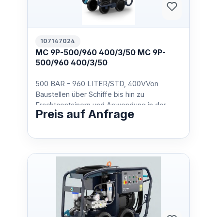
107147024
MC 9P-500/960 400/3/50 MC 9P-
500/960 400/3/50
500 BAR - 960 LITER/STD, 400VVon
Baustellen über Schiffe bis hin zu
Frachtcontainern und Anwendung in der
Preis auf Anfrage
Industrie– der Höchstdruckreiniger…