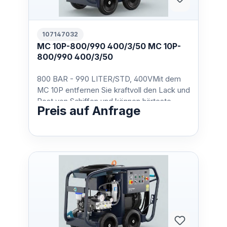
107147032
MC 10P-800/990 400/3/50 MC 10P-
800/990 400/3/50
800 BAR - 990 LITER/STD, 400VMit dem
MC 10P entfernen Sie kraftvoll den Lack und
Rost von Schiffen und können härteste
Preis auf Anfrage
Oberflächen bearbeite…