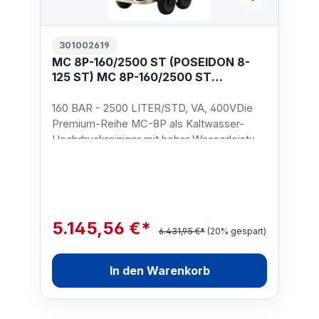
301002619
MC 8P-160/2500 ST (POSEIDON 8-
125 ST) MC 8P-160/2500 ST
400/3/50 EU
160 BAR - 2500 LITER/STD, VA, 400VDie
Premium-Reihe MC-8P als Kaltwasser-
Hochdruckreiniger mit hoher Wasserleistung
/ Schwemmleistung sind g…
5.145,56 €*
6.431,95 €*
(20% gespart)
In den Warenkorb