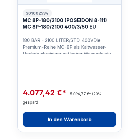
301002534
MC 8P-180/2100 (POSEIDON 8-111)
MC 8P-180/2100 400/3/50 EU
180 BAR - 2100 LITER/STD, 400VDie
Premium-Reihe MC-8P als Kaltwasser-
Hochdruckreiniger mit hoher Wasserleistung
/ Schwemmleistung sind geeig…
4.077,42 €*
5.096,77 €*
(20%
gespart)
In den Warenkorb