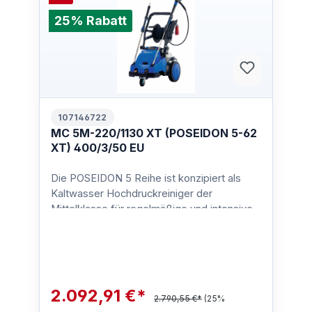
25% Rabatt
107146722
MC 5M-220/1130 XT (POSEIDON 5-62
XT) 400/3/50 EU
Die POSEIDON 5 Reihe ist konzipiert als
Kaltwasser Hochdruckreiniger der
Mittelklasse für regelmäßige und intensive
Reinigungsaufgaben in La…
2.092,91 €*
2.790,55 €*
(25%