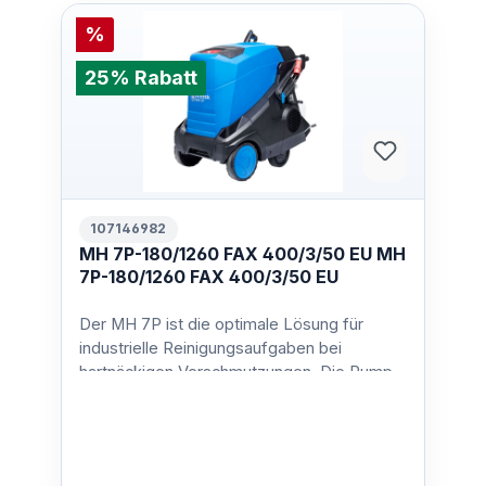
%
25% Rabatt
107146982
MH 7P-180/1260 FAX 400/3/50 EU MH
7P-180/1260 FAX 400/3/50 EU
Der MH 7P ist die optimale Lösung für
industrielle Reinigungsaufgaben bei
hartnäckigen Verschmutzungen. Die Pumpe
mit 4 Keramikkolben und da…