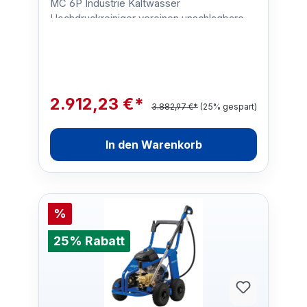
MC 6P Industrie Kaltwasser
Hochdruckreiniger vereinen unschlagbare
Lebensdauer, hohe Reinigungsleist…
2.912,23 €*
3.882,97 €*
(25% gespart)
In den Warenkorb
%
25% Rabatt