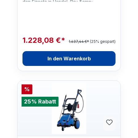
den Einsatz in Handel, Bau &amp;
Handwerk, kleineren Werkstä…
1.228,08 €*
1.637,44 €*
(25% gespart)
In den Warenkorb
%
25% Rabatt