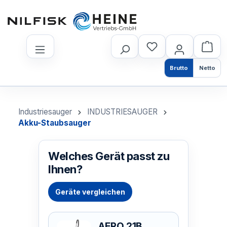
nhalt springen
Brutto
Netto
Industriesauger
INDUSTRIESAUGER
Akku-Staubsauger
Welches Gerät passt zu
Ihnen?
Geräte vergleichen
AERO 21B