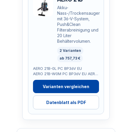
Akku-
Nass-/Trockensauger
mit 36-V-System,
Push&Clean
Filterabreinigung und
20 Liter
Behältervolumen.
2 Varianten
ab 757,73 €
AERO 21B-0L PC BP36V EU
AERO 21B-W0M PC BP36V EU AERO 21B-W0M PC BP36V EU
Varianten vergleichen
Datenblatt als PDF