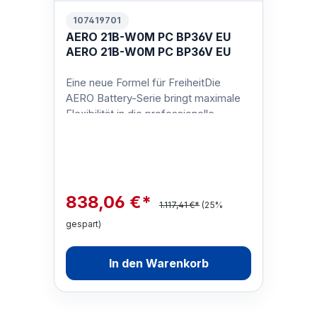
107419701
AERO 21B-W0M PC BP36V EU
AERO 21B-W0M PC BP36V EU
Eine neue Formel für FreiheitDie
AERO Battery-Serie bringt maximale
Flexibilität in die professionelle
Reinigung: kabellos, kraftvoll und be…
838,06 €*
1.117,41 €*
(25%
gespart)
In den Warenkorb