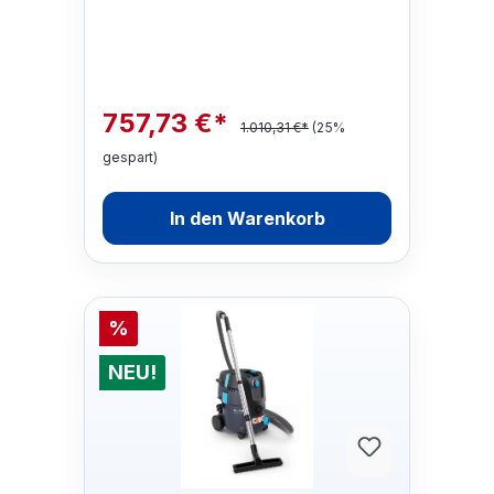
Reinigung: kabellos, kraftvoll und be…
757,73 €*
1.010,31 €*
(25%
gespart)
In den Warenkorb
%
NEU!