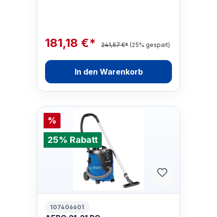
21 INOX sind die kleinsten Modell…
181,18 €*
241,57 €*
(25% gespart)
In den Warenkorb
%
25% Rabatt
107406601