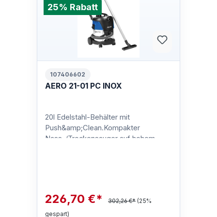
25% Rabatt
107406602
AERO 21-01 PC INOX
20l Edelstahl-Behälter mit
Push&amp;Clean.Kompakter
Nass-/Trockensauger auf hohem
Leistungsniveau!Die AERO 21 / AERO
21 INOX sind die kleins…
226,70 €*
302,26 €*
(25%
gespart)