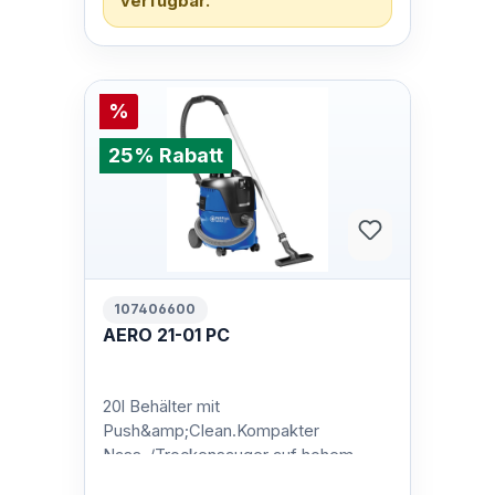
verfügbar.
%
25% Rabatt
107406600
AERO 21-01 PC
20l Behälter mit
Push&amp;Clean.Kompakter
Nass-/Trockensauger auf hohem
Leistungsniveau!Die AERO 21 / AERO