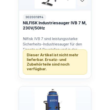
302001894
NILFISK Industriesauger IVB 7 M,
230V/50Hz
Nilfisk IVB 7 sind leistungsstarke
Sicherheits-Industriesauger für den
Einsatz auf Baustellen und in der
Dieser Artikel ist nicht mehr
Fertigung - inklusive Steckdose mit…
lieferbar. Ersatz- und
Zubehörteile sind noch
verfügbar.