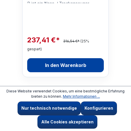
P ist ein Nass-/ Trockensauger
fürprofessionelle Anwendungen in
Kunststoff-Ausführung. Er ist …
237,41 €*
316,54 €*
(25%
gespart)
In den Warenkorb
Diese Website verwendet Cookies, um eine bestmögliche Erfahrung
%
bieten zu können.
Mehr Informationen ...
25% Rabatt
Nur technisch notwendige
Konfigurieren
Alle Cookies akzeptieren