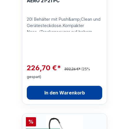
AERO 21-21 PC
20l Behälter mit Push&amp;Clean und
Gerätesteckdose.Kompakter
Nass-/Trockensauger auf hohem
Leistungsniveau!Die AERO 21 / AERO
21 INOX sind …
226,70 €*
302,26 €*
(25%
gespart)
In den Warenkorb
%