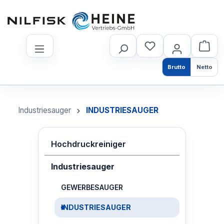
nhalt springen
Brutto
Netto
Industriesauger
INDUSTRIESAUGER
Hochdruckreiniger
Industriesauger
GEWERBESAUGER
INDUSTRIESAUGER