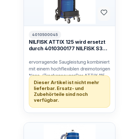
4010500045
NILFISK ATTIX 125 wird ersetzt
durch 4010300177 NILFISK S3
L100 LC
ervorragende Saugleistung kombiniert
mit einem hochflexiblen dreimotorigen
Nass-/TrockensaugerDer ATTIX 115
Dieser Artikel ist nicht mehr
und ATTIX 125 sind einfach zu be…
lieferbar. Ersatz- und
Zubehörteile sind noch
verfügbar.