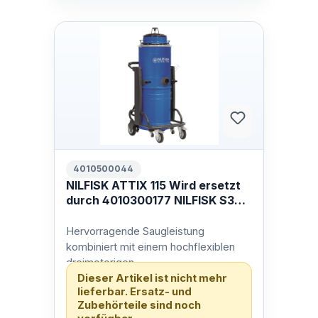
4010500044
NILFISK ATTIX 115 Wird ersetzt
durch 4010300177 NILFISK S3
L100 LC
Hervorragende Saugleistung
kombiniert mit einem hochflexiblen
dreimotorigen
Dieser Artikel ist nicht mehr
Nass-/TrockensaugerDer ATTIX 115
lieferbar. Ersatz- und
und ATTIX 125 sind einfach zu b…
Zubehörteile sind noch