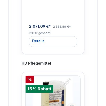
40
ohne Hochdruckschlauch als
(180
h
Anschlussstück zur Trommel,
Met
mit D…
2la
2.071,09 €*
951
2.588,86 €*
(20% gespart)
gesp
Details
De
HD Pflegemittel
%
%
15% Rabatt
15%