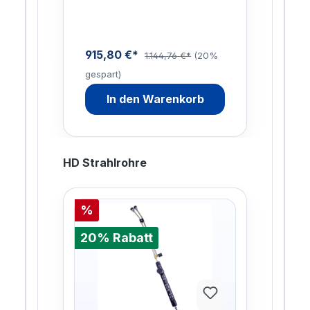
Hochdruckdüsen- bis max. …
Bod
915,80 €*
309
1.144,76 €*
(20%
gespart)
gesp
De
In den Warenkorb
HD Strahlrohre
%
%
20% Rabatt
20%