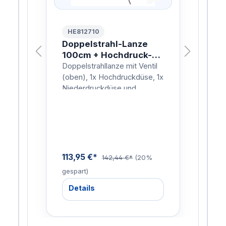
HE812710
HE
0cm
Doppelstrahl-Lanze
Dre
100cm + Hochdruck-
10
Düse - KEW/NIL/D12
- K
il
Doppelstrahllanze mit Ventil
Drec
, 1x
(oben), 1x Hochdruckdüse, 1x
Düs
Niederdruckdüse und
Punk
Anschlussnippel für
Ansc
nze:
KEW/NIL.Mit Strahlrohr
KEW/
Isolierung für Kalt…
Isol
Hei
113,95 €*
113
9%
142,44 €*
(20%
gespart)
gesp
Details
De