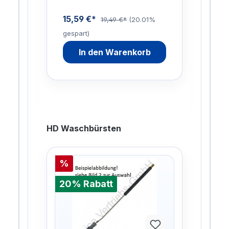
enau
15,59 €*
19,49 €*
(20.01%
gespart)
88,
9%
In den Warenkorb
gesp
HD Waschbürsten
%
%
20% Rabatt
20%