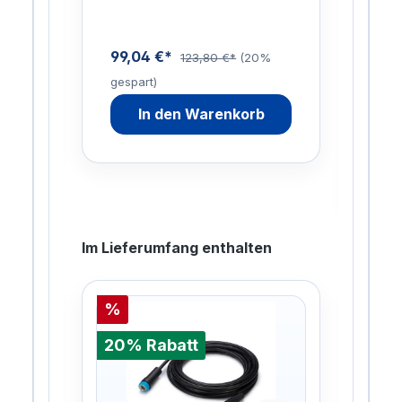
erz
Scha
Flas
99,04 €*
%
123,80 €*
(20%
Lite
gespart)
72,
In den Warenkorb
gesp
Im Lieferumfang enthalten
%
%
20% Rabatt
20%