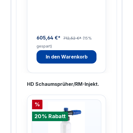
e:2
Rostumwandler, Rostlöser,
Tro
tte,
Kalk- und
Lit
Zementschleierentferner in
Stäu
In…
605,64 €*
169
712,52 €*
(15%
gespart)
gesp
In den Warenkorb
HD Schaumsprüher/RM-Injekt.
%
%
20% Rabatt
20%