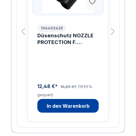
106402425
10
Düsenschutz NOZZLE
HD
LUS
PROTECTION F.
TO
TORNADOL.
04
LI
12,48 €*
47,
15,59 €*
(19.95%
gespart)
gesp
In den Warenkorb