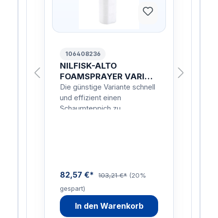
106408236
10
NILFISK-ALTO
NI
ISK
FOAMSPRAYER VARIO
Sc
O 1
HF 0950 NILFISK
FO
nell
Die günstige Variante schnell
Die 
FOAMSPRAYER VARIO
LT
und effizient einen
und 
HF 0950
Schaumteppich zu
Sch
erzeugen.Der
erz
r
Schaumsprüher mit 1 Liter
Scha
-9
Flasche für Geräte mit 16-22
Flas
Liter…
Lite
82,57 €*
72,
103,21 €*
(20%
gespart)
gesp
In den Warenkorb