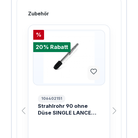
Zubehör
%
%
20% Rabatt
20%
106402151
10
060
Strahlrohr 90 ohne
NI
Düse SINGLE LANCE
Sc
W/O NOZZLE 90MM
FO
Die 
HT
LT
und 
Sch