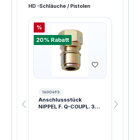
HD -Schläuche / Pistolen
%
%
20% Rabatt
20%
1600493
10
.
Anschlussstück
ER
NIPPEL F. Q-COUPL. 3/8
W.
/8
INCH
ach
mit 
ung
Lan
W
Inn
ist
Sch