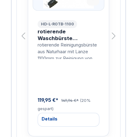
HD-L-ROTB-1100
HD
 VA
rotierende
rot
Waschbürste
Wa
Naturhaar 1100mm
Na
ohr
rotierende Reinigungsbürste
roti
en,
aus Naturhaar mit Lanze
aus 
iche
1100mm zur Reinigung von
160
Fahrzeugen, Planen, Fenster
Fah
 wie
etc.
etc.
119,95 €*
133
%
149,94 €*
(20%
gespart)
gesp
Details
De