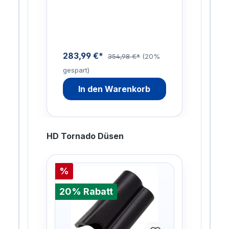
Di
NO
me
u
n
283,99 €*
0%
354,98 €*
(20%
gespart)
In den Warenkorb
HD Tornado Düsen
%
%
20% Rabatt
20%