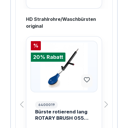
HD Strahlrohre/Waschbürsten
original
%
20%
20% Rabatt
6400019
10
Bürste rotierend lang
FL
AL
ROTARY BRUSH 055
99
ZZ
1700MM
PL