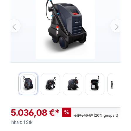
5.036,08 €*
%
6.295,10 €*
(20% gespart)
Inhalt:
1 Stk