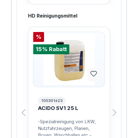
HD Reinigungsmittel
%
%
15% Rabatt
15%
105301623
10
L
ACIDO SV1 25 L
AC
L
,
-Spezialreinigung von LKW,
Rei
in
Nutzfahrzeugen, Planen,
Was
er
Boxen, Waschhallen etc.-
sch