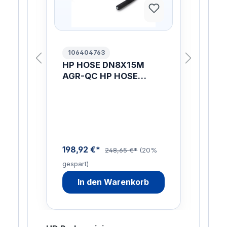
106404763
10
HP HOSE DN8X15M
HO
AGR-QC HP HOSE
RA
DN8X15M AGR-QC
MH
198,92 €*
276
248,65 €*
(20%
gespart)
gesp
In den Warenkorb