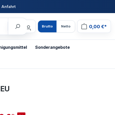
 Anfahrt
0,00 €*
Brutto
Netto
nigungsmittel
Sonderangebote
 EU