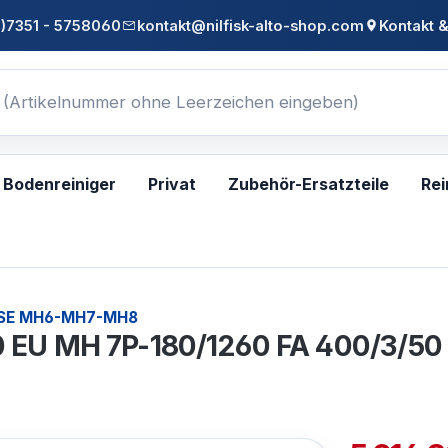
0)7351 - 5758060
kontakt@nilfisk-alto-shop.com
Kontakt &
Bodenreiniger
Privat
Zubehör-Ersatzteile
Rei
SE MH6-MH7-MH8
 EU MH 7P-180/1260 FA 400/3/50