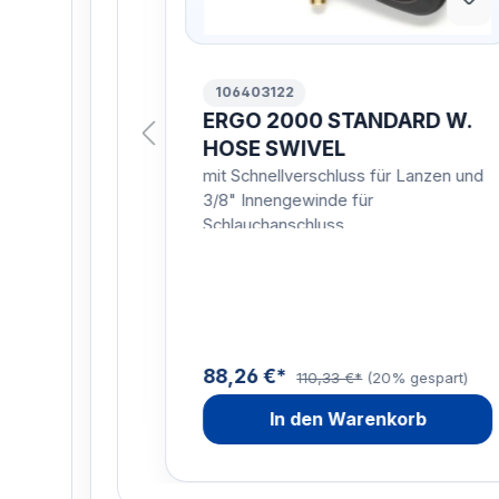
106403122
ERGO 2000 STANDARD W.
 HOSE
HOSE SWIVEL
AGR
mit Schnellverschluss für Lanzen und
3/8" Innengewinde für
Schlauchanschluss
0% gespart)
orb
88,26 €*
110,33 €*
(20% gespart)
In den Warenkorb