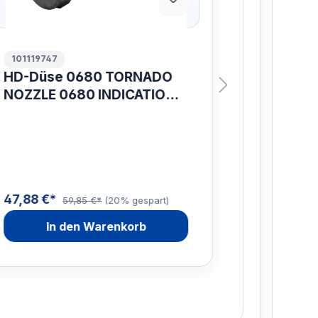
101119747
6101766
HD-Düse 0680 TORNADO
HD-Schl
NOZZLE 0680 INDICATION
DN10x10
RING GREY
DN10 10
47,88 €*
161,44 €
59,85 €*
(20% gespart)
In den Warenkorb
In