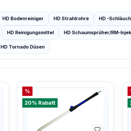
HD Bodenreiniger
HD Strahlrohre
HD -Schläuche
HD Reinigungsmittel
HD Schaumsprüher/RM-Injek
HD Tornado Düsen
%
20% Rabatt