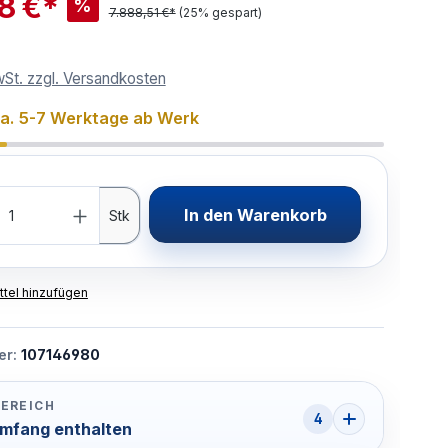
38 €*
%
7.888,51 €*
(25% gespart)
wSt. zzgl. Versandkosten
ca. 5-7 Werktage ab Werk
In den Warenkorb
Stk
tel hinzufügen
er:
107146980
EREICH
4
umfang enthalten