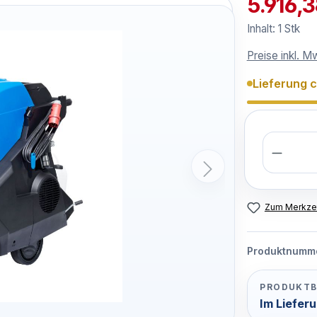
5.916,
Inhalt:
1 Stk
Preise inkl. M
Lieferung 
Anzahl
Zum Merkzet
Produktnumm
PRODUKTB
Im Liefer