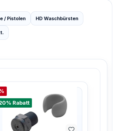
 / Pistolen
HD Waschbürsten
t.
%
%
20% Rabatt
20% Raba