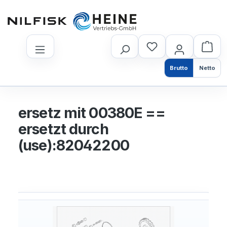
nhalt springen
Brutto
Netto
ersetz mit 00380E ==
ersetzt durch
(use):82042200