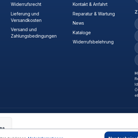
Widerrufsrecht
Kontakt & Anfahrt
Z
Lieferung und
Reparatur & Wartung
Versandkosten
News
Versand und
Kataloge
Zahlungsbedingungen
Widerrufsbelehrung
H
R
I
Ö
e
Pumpenaggregat 415/3/50 1 MOTOR/PUMP UNIT L+R 415/3/50 160BAR