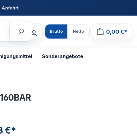
 Anfahrt
0,00 €*
Brutto
Netto
nigungsmittel
Sonderangebote
 160BAR
8 €*