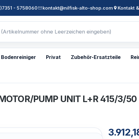
0)7351 - 5758060
kontakt@nilfisk-alto-shop.com
Kontakt &
Bodenreiniger
Privat
Zubehör-Ersatzteile
Rei
 MOTOR/PUMP UNIT L+R 415/3/50
3.912,1