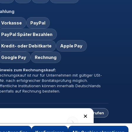
ahlung
Vorkasse
PayPal
PayPal Später Bezahlen
Kredit- oder Debitkarte
Apple Pay
Google Pay
Rechnung
inweis zum Rechnungskauf:
echnungskauf ist nur für Unternehmen mit gültiger USt-
dNr. nach erfolgreicher Bonitätsprüfung möglich.
ffentliche Institutionen können innerhalb Deutschlands
benfalls auf Rechnung bestellen.
Impressum
Datenschutz
AGB
Vertrag widerrufen
×
›