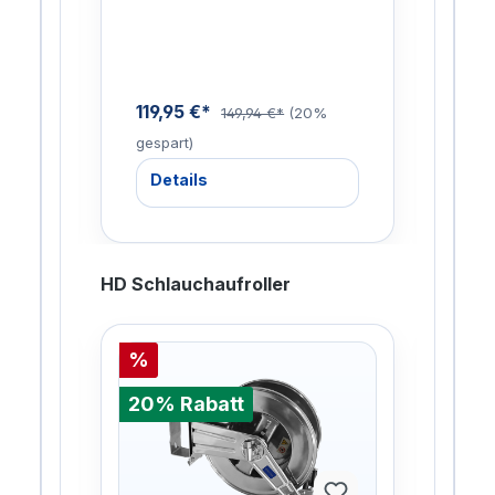
 wie
etc.
etc.
119,95 €*
133
%
149,94 €*
(20%
gespart)
gesp
Details
De
HD Schlauchaufroller
%
%
20% Rabatt
20%