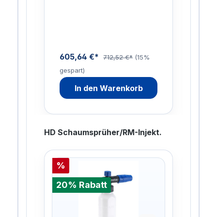
e:2
Rostumwandler, Rostlöser,
Tro
tte,
Kalk- und
Lit
Zementschleierentferner in
Stäu
In…
605,64 €*
169
712,52 €*
(15%
gespart)
gesp
In den Warenkorb
HD Schaumsprüher/RM-Injekt.
%
%
20% Rabatt
20%