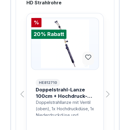
HD Strahlrohre
%
%
20% Rabatt
20%
HE812710
HE
0cm
Doppelstrahl-Lanze
Dre
100cm + Hochdruck-
10
Düse - KEW/NIL/D12
- K
il
Doppelstrahllanze mit Ventil
Drec
, 1x
(oben), 1x Hochdruckdüse, 1x
Düs
Niederdruckdüse und
Punk
Anschlussnippel für
Ansc
nze:
KEW/NIL.Mit Strahlrohr
KEW/