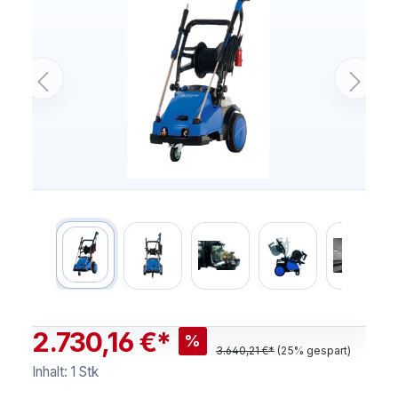
2.730,16 €*
%
3.640,21 €*
(25% gespart)
Inhalt:
1 Stk