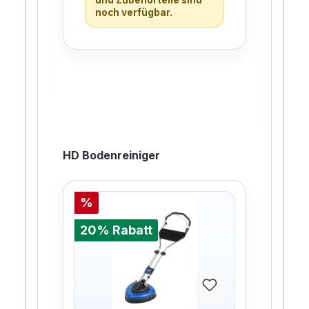
und Zubehörteile sind
0%
noch verfügbar.
2la
951
gesp
De
HD Bodenreiniger
%
%
20% Rabatt
20%