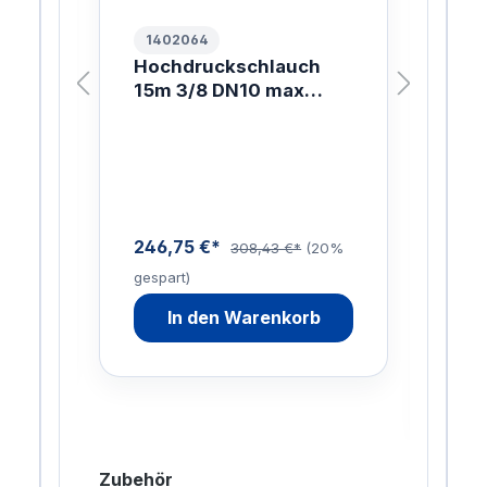
1402064
10
Hochdruckschlauch
ER
15m 3/8 DN10 max
W.
ING
150C HP HOSE DN10
mit 
15000 AGR-AGR
Lan
Inn
Sch
246,75 €*
01%
308,43 €*
(20%
gespart)
88,
In den Warenkorb
gesp
Zubehör