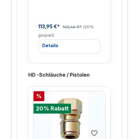
Isolierung für Kalt…
Isol
Hei
113,95 €*
113
9%
142,44 €*
(20%
gespart)
gesp
Details
De
HD -Schläuche / Pistolen
%
%
20% Rabatt
20%