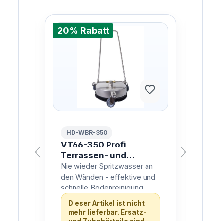
20% Rabatt
%
20%
HD-WBR-350
HD
auc
VT66-350 Profi
au
ING
Terrassen- und
Sch
Bodenreiniger VA
pu
Nie wieder Spritzwasser an
"Au
Deutscher Herstellung
Deu
den Wänden - effektive und
Schl
schnelle Bodenreinigung
pulv
bietet unser VT66-350 Profi
mit
Dieser Artikel ist nicht
Terrassen- und
(180
mehr lieferbar. Ersatz-
Bodenreiniger kompl…
Met