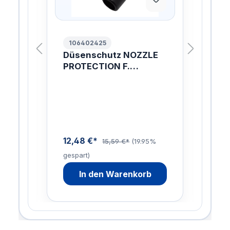
106402425
10
Düsenschutz NOZZLE
HD
LUS
PROTECTION F.
TO
TORNADOL.
04
LI
12,48 €*
47,
15,59 €*
(19.95%
gespart)
gesp
In den Warenkorb