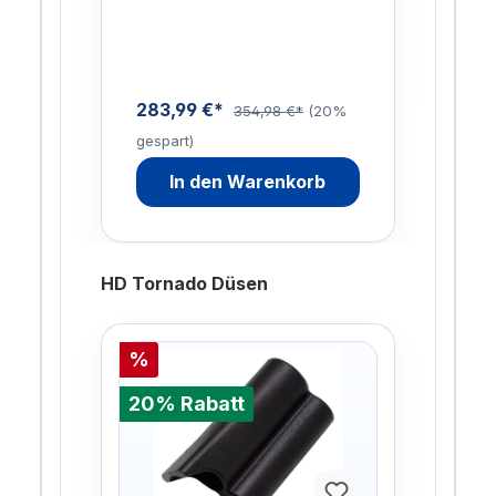
me
u
n
283,99 €*
0%
354,98 €*
(20%
gespart)
In den Warenkorb
HD Tornado Düsen
%
%
20% Rabatt
20%