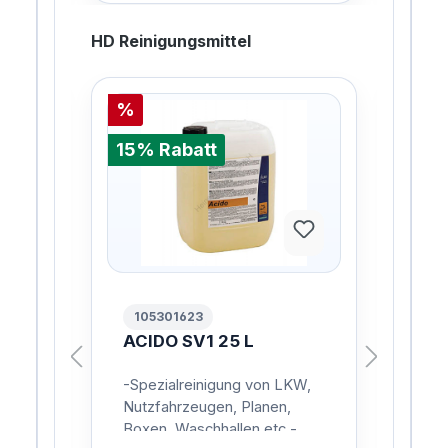
HD Reinigungsmittel
%
%
15% Rabatt
15%
105301623
10
L
ACIDO SV1 25 L
AC
L
,
-Spezialreinigung von LKW,
Rei
in
Nutzfahrzeugen, Planen,
Was
er
Boxen, Waschhallen etc.-
sch