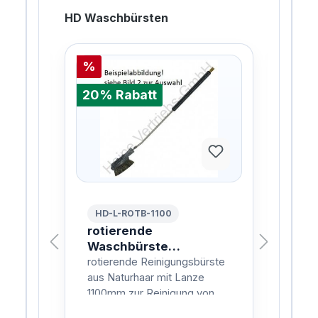
HD Waschbürsten
%
%
20% Rabatt
20%
HD-L-ROTB-1100
HD
 VA
rotierende
rot
Waschbürste
Wa
Naturhaar 1100mm
Na
ohr
rotierende Reinigungsbürste
roti
en,
aus Naturhaar mit Lanze
aus 
iche
1100mm zur Reinigung von
160
Fahrzeugen, Planen, Fenster
Fah