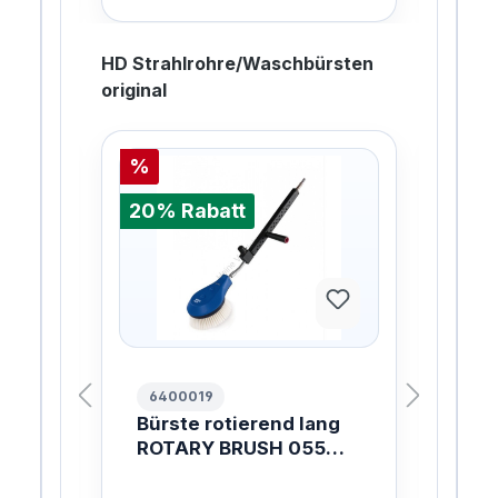
HD Strahlrohre/Waschbürsten
original
%
20%
20% Rabatt
6400019
10
Bürste rotierend lang
FL
AL
ROTARY BRUSH 055
99
ZZ
1700MM
PL
Di
NO