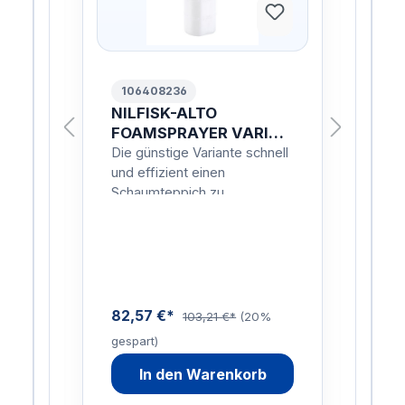
106408236
10
NILFISK-ALTO
NI
ISK
FOAMSPRAYER VARIO
Sc
O 1
HF 0950 NILFISK
FO
nell
Die günstige Variante schnell
Die 
FOAMSPRAYER VARIO
LT
und effizient einen
und 
HF 0950
Schaumteppich zu
Sch
erzeugen.Der
erz
r
Schaumsprüher mit 1 Liter
Scha
-9
Flasche für Geräte mit 16-22
Flas
Liter…
Lite
82,57 €*
72,
103,21 €*
(20%
gespart)
gesp
In den Warenkorb