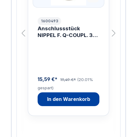
1600493
10
.
Anschlussstück
ER
NIPPEL F. Q-COUPL. 3/8
W.
/8
INCH
ach
mit 
ung
Lan
W
Inn
ist
Sch
enau
15,59 €*
19,49 €*
(20.01%
gespart)
88,
9%
In den Warenkorb
gesp