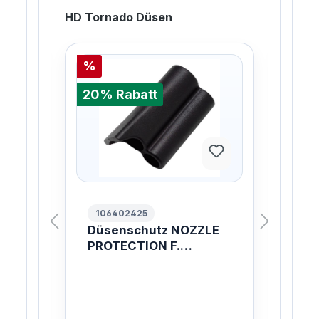
HD Tornado Düsen
%
%
20% Rabatt
20%
106402425
10
Düsenschutz NOZZLE
HD
LUS
PROTECTION F.
TO
TORNADOL.
04
LI