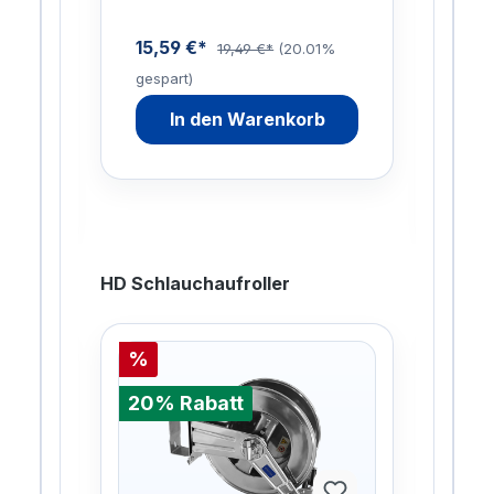
enau
15,59 €*
19,49 €*
(20.01%
gespart)
88,
9%
In den Warenkorb
gesp
HD Schlauchaufroller
%
%
20% Rabatt
20%