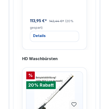
Isolierung für Kalt…
Isol
Hei
113,95 €*
113
9%
142,44 €*
(20%
gespart)
gesp
Details
De
HD Waschbürsten
%
%
20% Rabatt
20%