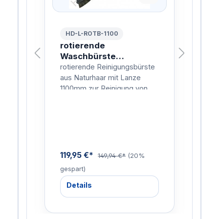
HD-L-ROTB-1100
HD
 VA
rotierende
rot
Waschbürste
Wa
Naturhaar 1100mm
Na
ohr
rotierende Reinigungsbürste
roti
en,
aus Naturhaar mit Lanze
aus 
iche
1100mm zur Reinigung von
160
Fahrzeugen, Planen, Fenster
Fah
 wie
etc.
etc.
119,95 €*
133
%
149,94 €*
(20%
gespart)
gesp
Details
De