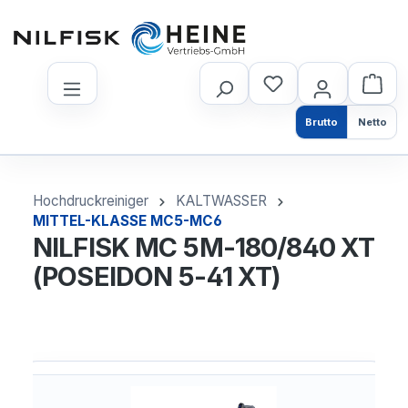
nhalt springen
Brutto
Netto
Hochdruckreiniger
KALTWASSER
MITTEL-KLASSE MC5-MC6
NILFISK MC 5M-180/840 XT
(POSEIDON 5-41 XT)