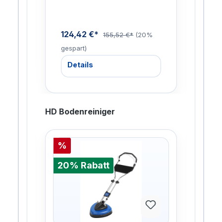
0%
124,42 €*
119
155,52 €*
(20%
gespart)
gesp
Details
De
HD Bodenreiniger
%
%
20% Rabatt
20%