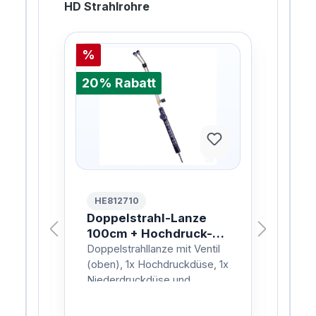
HD Strahlrohre
%
%
20% Rabatt
20%
HE812710
HE
0cm
Doppelstrahl-Lanze
Dre
100cm + Hochdruck-
10
Düse - KEW/NIL/D12
- K
il
Doppelstrahllanze mit Ventil
Drec
, 1x
(oben), 1x Hochdruckdüse, 1x
Düs
Niederdruckdüse und
Punk
Anschlussnippel für
Ansc
nze:
KEW/NIL.Mit Strahlrohr
KEW/