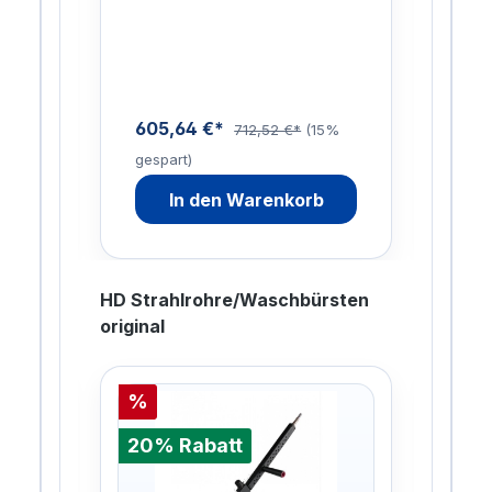
e:2
Rostumwandler, Rostlöser,
Tro
tte,
Kalk- und
Lit
Zementschleierentferner in
Stäu
In…
605,64 €*
169
712,52 €*
(15%
gespart)
gesp
In den Warenkorb
HD Strahlrohre/Waschbürsten
original
%
20%
20% Rabatt