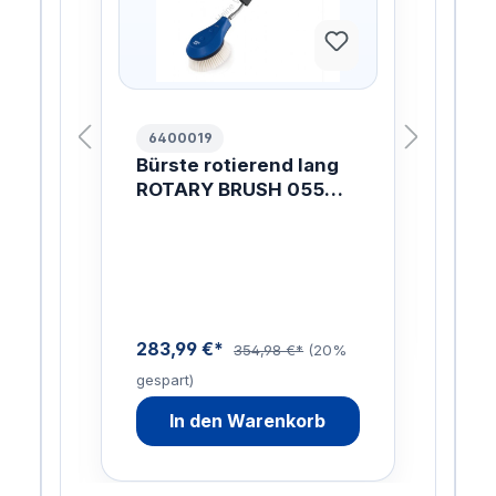
6400019
10
Bürste rotierend lang
FL
AL
ROTARY BRUSH 055
99
ZZ
1700MM
PL
Di
NO
me
u
n
283,99 €*
0%
354,98 €*
(20%
gespart)
In den Warenkorb