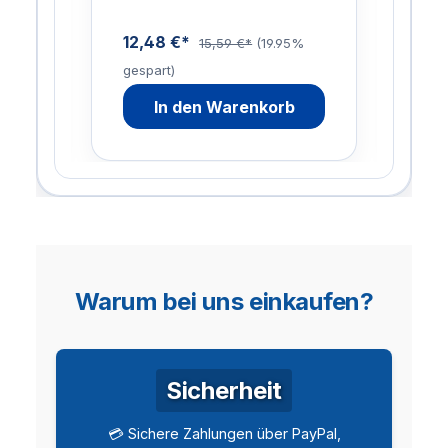
12,48 €*
47,
15,59 €*
(19.95%
gespart)
gesp
In den Warenkorb
Warum bei uns einkaufen?
Sicherheit
💳 Sichere Zahlungen über PayPal,