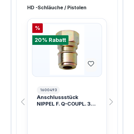
HD -Schläuche / Pistolen
%
%
20% Rabatt
20%
1600493
10
.
Anschlussstück
ER
NIPPEL F. Q-COUPL. 3/8
W.
/8
INCH
ach
mit 
ung
Lan
W
Inn
ist
Sch