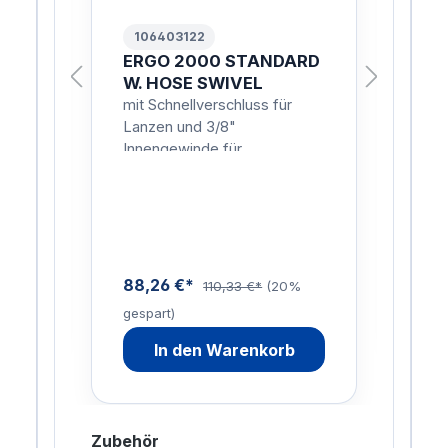
106403122
10
/8-
ERGO 2000 STANDARD
TU
W. HOSE SWIVEL
11
/8-
04
mit Schnellverschluss für
PL
Lanzen und 3/8"
W1
Innengewinde für
Schlauchanschluss
211
0%
gesp
88,26 €*
110,33 €*
(20%
gespart)
In den Warenkorb
Zubehör