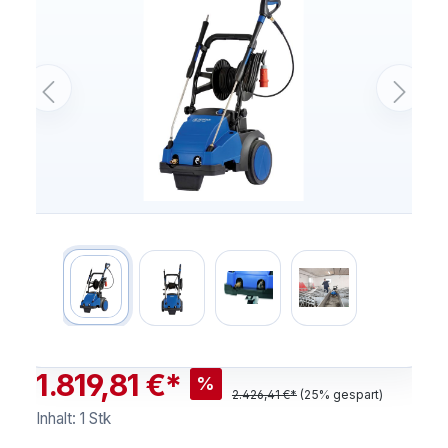
1.819,81 €*
%
2.426,41 €*
(25% gespart)
Inhalt:
1 Stk