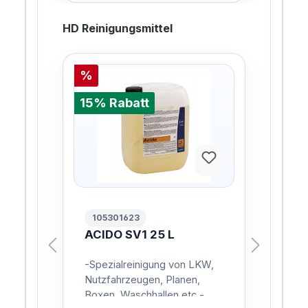
HD Reinigungsmittel
%
%
15% Rabatt
15%
105301623
10
L
ACIDO SV1 25 L
AC
L
,
-Spezialreinigung von LKW,
Rei
in
Nutzfahrzeugen, Planen,
Was
er
Boxen, Waschhallen etc.-
sch