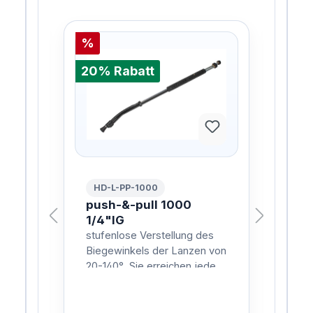
%
%
20% Rabatt
20%
HD-L-PP-1000
HD
auc
push-&-pull 1000
Wa
ING
1/4"IG
95
stufenlose Verstellung des
Wasc
Biegewinkels der Lanzen von
in E
20-140° .Sie erreichen jeden
mit 
Winkel ohne Verrenkungen
Ros
und mühelos z.B. Dachrinnen,
emp
Be…
z.B