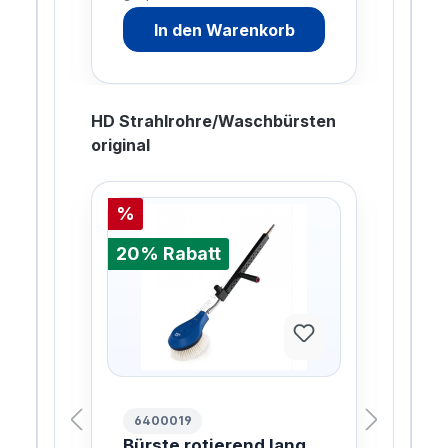
In den Warenkorb
HD Strahlrohre/Waschbürsten
original
%
20%
20% Rabatt
6400019
10
Bürste rotierend lang
FL