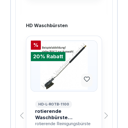
HD Waschbürsten
%
%
20% Rabatt
20%
HD-L-ROTB-1100
HD
 VA
rotierende
rot
Waschbürste
Wa
Naturhaar 1100mm
Na
ohr
rotierende Reinigungsbürste
roti