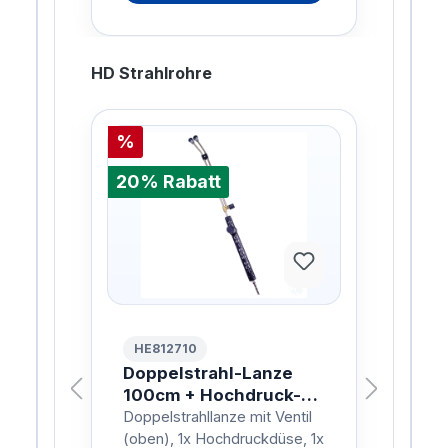
HD Strahlrohre
%
%
20% Rabatt
20%
HE812710
HE
0cm
Doppelstrahl-Lanze
Dre
100cm + Hochdruck-
10
Düse - KEW/NIL/D12
- K
il
Doppelstrahllanze mit Ventil
Drec
, 1x
(oben), 1x Hochdruckdüse, 1x
Düs