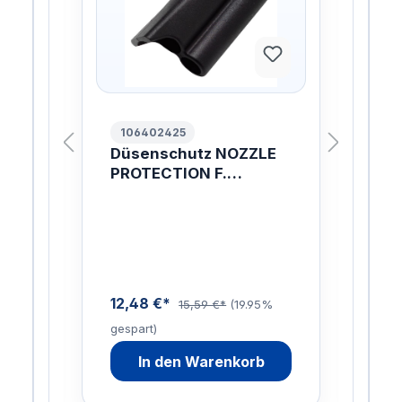
106402425
10
Düsenschutz NOZZLE
HD
LUS
PROTECTION F.
TO
TORNADOL.
04
LI
12,48 €*
47,
15,59 €*
(19.95%
gespart)
gesp
In den Warenkorb