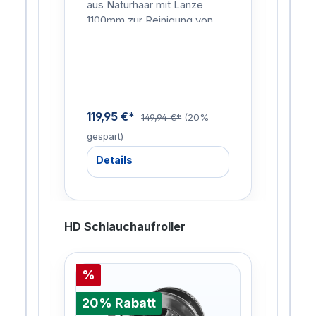
en,
aus Naturhaar mit Lanze
aus 
iche
1100mm zur Reinigung von
160
Fahrzeugen, Planen, Fenster
Fah
 wie
etc.
etc.
119,95 €*
133
%
149,94 €*
(20%
gespart)
gesp
Details
De
HD Schlauchaufroller
%
%
20% Rabatt
20%