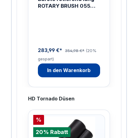
AL
ROTARY BRUSH 055
99
ZZ
1700MM
PL
Di
NO
me
u
n
283,99 €*
0%
354,98 €*
(20%
gespart)
In den Warenkorb
HD Tornado Düsen
%
%
20% Rabatt
20%