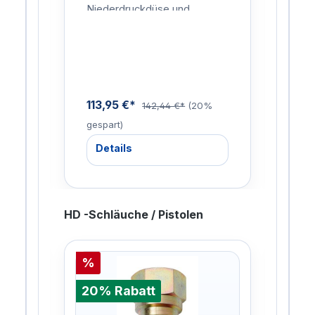
Niederdruckdüse und
Punk
Anschlussnippel für
Ansc
nze:
KEW/NIL.Mit Strahlrohr
KEW/
Isolierung für Kalt…
Isol
Hei
113,95 €*
113
9%
142,44 €*
(20%
gespart)
gesp
Details
De
HD -Schläuche / Pistolen
%
%
20% Rabatt
20%