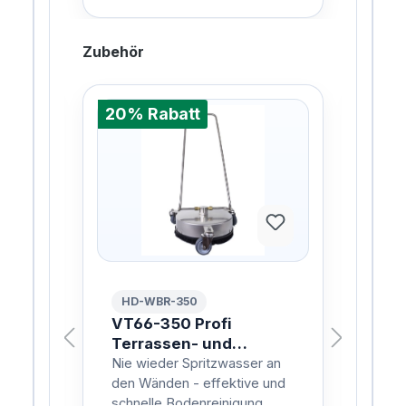
Zubehör
20% Rabatt
%
20%
HD-WBR-350
HD
ARD
VT66-350 Profi
Spr
Terrassen- und
uni
Bodenreiniger VA
Sc
Nie wieder Spritzwasser an
hoch
Deutscher Herstellung
den Wänden - effektive und
bes
schnelle Bodenreinigung
Hoc