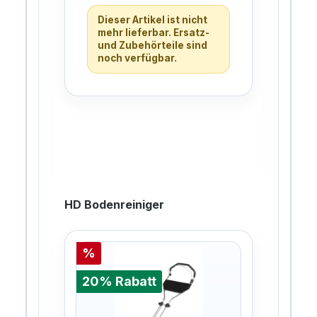
bietet unser VT66-350 Profi
blau
Dieser Artikel ist nicht
Terrassen- und
für 
mehr lieferbar. Ersatz-
Bodenreiniger kompl…
gee
und Zubehörteile sind
noch verfügbar.
390
%
gesp
De
HD Bodenreiniger
%
%
20% Rabatt
20%