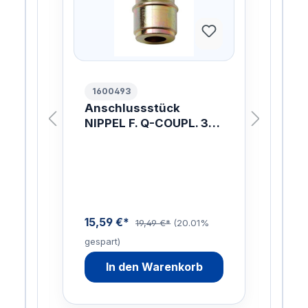
1600493
10
.
Anschlussstück
ER
NIPPEL F. Q-COUPL. 3/8
W.
/8
INCH
ach
mit 
ung
Lan
W
Inn
ist
Sch
enau
15,59 €*
19,49 €*
(20.01%
gespart)
88,
9%
In den Warenkorb
gesp