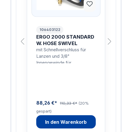
106403122
10
LE
ERGO 2000 STANDARD
UN
ING
W. HOSE SWIVEL
LA
UN
mit Schnellverschluss für
LA
Lanzen und 3/8"
NO
Innengewinde für
Schlauchanschluss
144
%
gesp
88,26 €*
110,33 €*
(20%
gespart)
In den Warenkorb