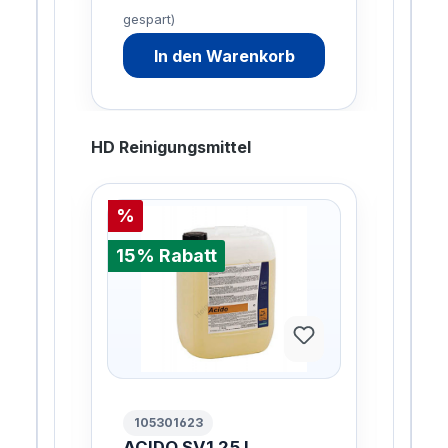
gespart)
gesp
De
In den Warenkorb
HD Reinigungsmittel
%
%
15% Rabatt
15%
105301623
10
L
ACIDO SV1 25 L
AC