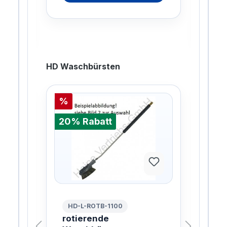
gesp
HD Waschbürsten
%
%
20% Rabatt
20%
HD-L-ROTB-1100
HD
 VA
rotierende
rot