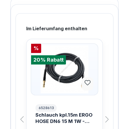
Im Lieferumfang enthalten
%
%
20% Rabatt
20%
6528613
10
Schlauch kpl.15m ERGO
ER
EAD
HOSE DN6 15 M 1W -
W.
3/8-QC
mit 