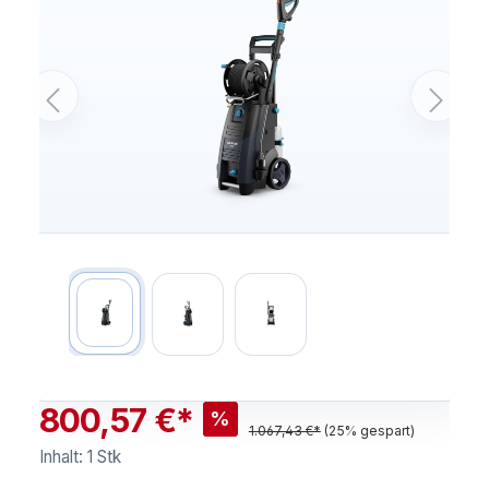
800,57 €*
%
1.067,43 €*
(25% gespart)
Inhalt:
1 Stk