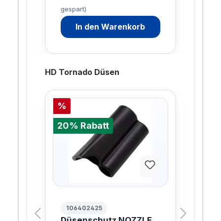
gespart)
In den Warenkorb
HD Tornado Düsen
%
%
20% Rabatt
20%
106402425
10
Düsenschutz NOZZLE
HD