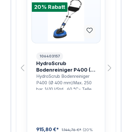
20% Rabatt
20%
106403157
HD
HydroScrub
Tu
Bodenreiniger P400 (Ø
Bod
400 mm) HYDROSCRUB
Deu
an
HydroScrub Bodenreiniger
Nie 
ung
P400 W/O NOZZLES
und
P400 (Ø 400 mm)Max. 250
den
bar, 1410 l/Std., 60 °C- Teller
sch
ofi
aus Kunststoff- mit den
bie
passenden
Prof
Hochdruckdüsen- bis max. …
Bod
915,80 €*
309
1.144,76 €*
(20%