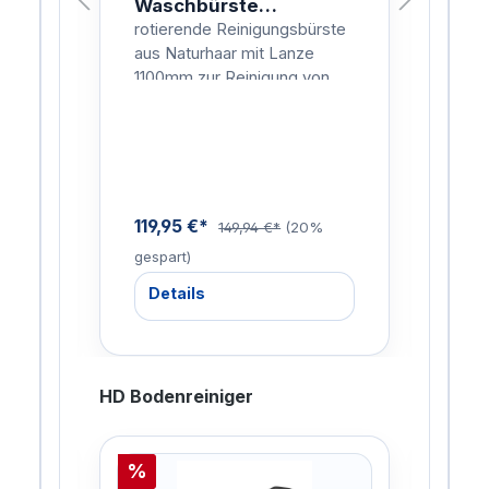
Waschbürste
Wa
Naturhaar 1100mm
Na
ohr
rotierende Reinigungsbürste
roti
en,
aus Naturhaar mit Lanze
aus 
iche
1100mm zur Reinigung von
160
Fahrzeugen, Planen, Fenster
Fah
 wie
etc.
etc.
119,95 €*
133
%
149,94 €*
(20%
gespart)
gesp
Details
De
HD Bodenreiniger
%
%