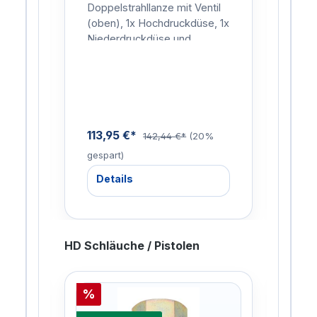
Düse - KEW/NIL/D12
- K
il
Doppelstrahllanze mit Ventil
Drec
, 1x
(oben), 1x Hochdruckdüse, 1x
Düs
Niederdruckdüse und
Punk
Anschlussnippel für
Ansc
nze:
KEW/NIL.Mit Strahlrohr
KEW/
Isolierung für Kalt…
Isol
Hei
113,95 €*
113
9%
142,44 €*
(20%
gespart)
gesp
Details
De
HD Schläuche / Pistolen
%
%