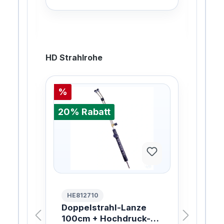
HD Strahlrohe
%
%
20% Rabatt
20%
HE812710
HE
0cm
Doppelstrahl-Lanze
Dre
100cm + Hochdruck-
10