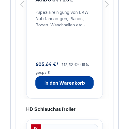
L
,
-Spezialreinigung von LKW,
Rei
in
Nutzfahrzeugen, Planen,
Was
er
Boxen, Waschhallen etc.-
sch
e:2
Rostumwandler, Rostlöser,
Tro
tte,
Kalk- und
Lit
Zementschleierentferner in
Stäu
In…
605,64 €*
169
712,52 €*
(15%
gespart)
gesp
In den Warenkorb
HD Schlauchaufroller
%
%