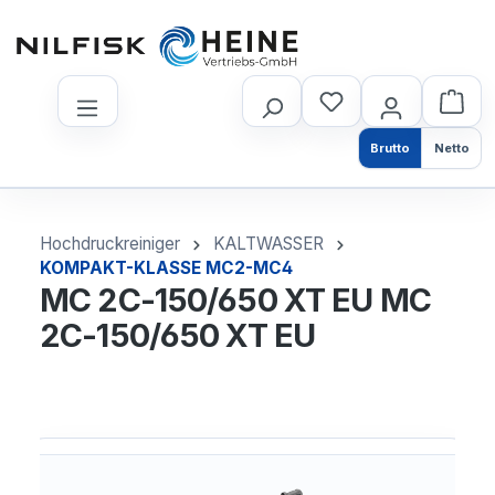
nhalt springen
Brutto
Netto
Hochdruckreiniger
KALTWASSER
KOMPAKT-KLASSE MC2-MC4
MC 2C-150/650 XT EU MC
2C-150/650 XT EU