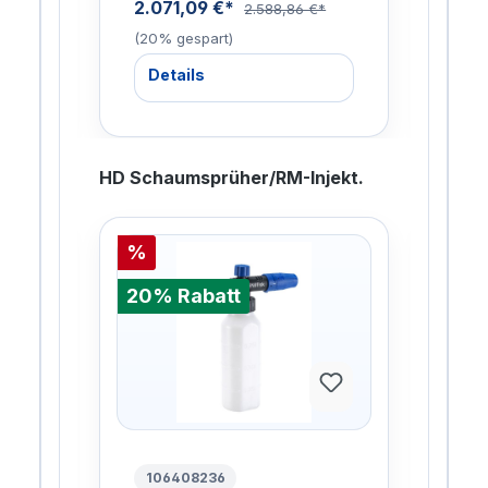
2.071,09 €*
951
2.588,86 €*
(20% gespart)
gesp
Details
De
HD Schaumsprüher/RM-Injekt.
%
%
20% Rabatt
20%
106408236
10