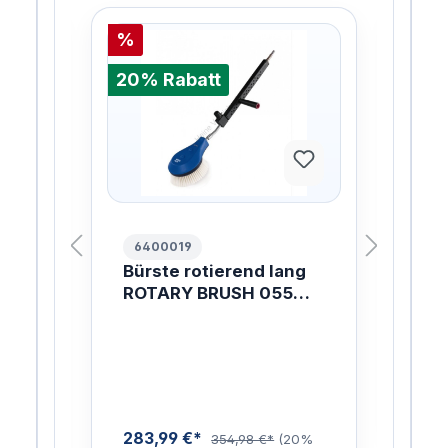
%
20%
20% Rabatt
6400019
10
Bürste rotierend lang
FL
AL
ROTARY BRUSH 055
99
ZZ
1700MM
PL
Di
NO
me
u
n
283,99 €*
0%
354,98 €*
(20%