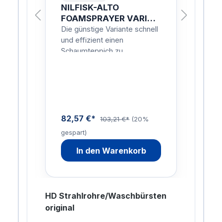
NILFISK-ALTO
NI
ISK
FOAMSPRAYER VARIO
Sc
O 1
HF 0950 NILFISK
FO
nell
Die günstige Variante schnell
Die 
FOAMSPRAYER VARIO
LT
und effizient einen
und 
HF 0950
Schaumteppich zu
Sch
erzeugen.Der
erz
r
Schaumsprüher mit 1 Liter
Scha
-9
Flasche für Geräte mit 16-22
Flas
Liter…
Lite
82,57 €*
72,
103,21 €*
(20%
gespart)
gesp
In den Warenkorb
HD Strahlrohre/Waschbürsten
original