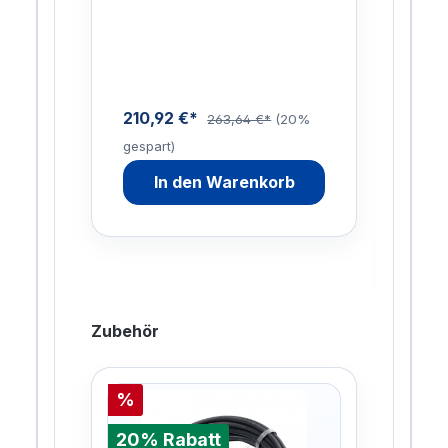
EAD
Lan
Inn
Sch
210,92 €*
0%
263,64 €*
(20%
gespart)
88,
In den Warenkorb
gesp
Zubehör
%
%
20% Rabatt
20%