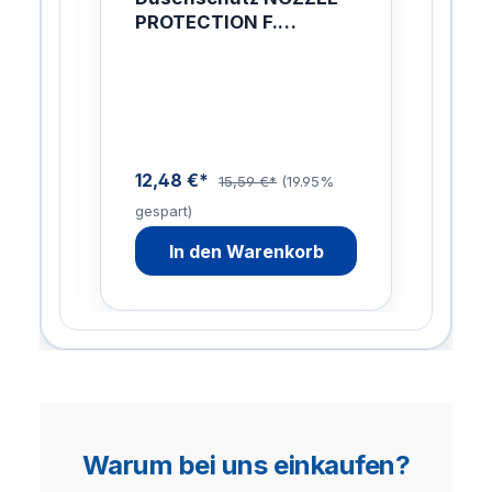
LUS
PROTECTION F.
TO
TORNADOL.
04
LI
12,48 €*
47,
15,59 €*
(19.95%
gespart)
gesp
In den Warenkorb
Warum bei uns einkaufen?