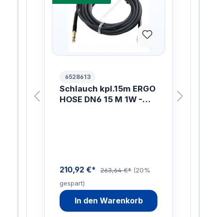
6528613
10
Schlauch kpl.15m ERGO
ER
HOSE DN6 15 M 1W -
W.
ng
3/8-QC
ie
mit 
stem
nd
Lan
C
hen
Inn
Sch
210,92 €*
263,64 €*
(20%
gespart)
88,
0%
In den Warenkorb
gesp