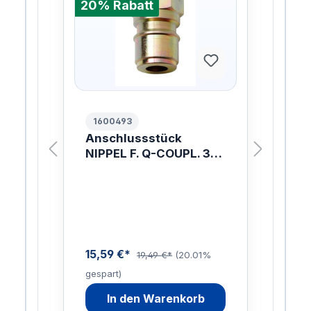
20% Rabatt
20%
1600493
10
.
Anschlussstück
ER
NIPPEL F. Q-COUPL. 3/8
W.
/8
INCH
ach
mit 
ung
Lan
W
Inn
ist
Sch
enau
15,59 €*
19,49 €*
(20.01%
gespart)
88,
9%
In den Warenkorb