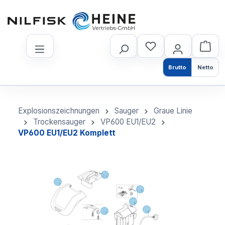
nhalt springen
Brutto
Netto
Explosionszeichnungen
Sauger
Graue Linie
Trockensauger
VP600 EU1/EU2
VP600 EU1/EU2 Komplett