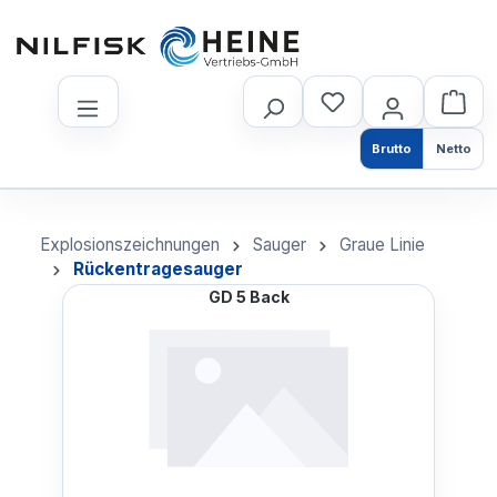
nhalt springen
Brutto
Netto
Explosionszeichnungen
Sauger
Graue Linie
Rückentragesauger
GD 5 Back