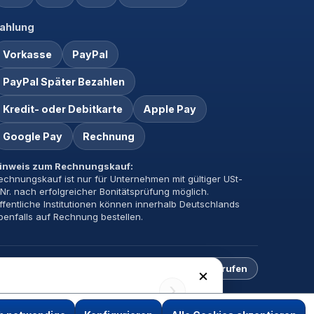
ahlung
Vorkasse
PayPal
PayPal Später Bezahlen
Kredit- oder Debitkarte
Apple Pay
Google Pay
Rechnung
inweis zum Rechnungskauf:
echnungskauf ist nur für Unternehmen mit gültiger USt-
dNr. nach erfolgreicher Bonitätsprüfung möglich.
ffentliche Institutionen können innerhalb Deutschlands
benfalls auf Rechnung bestellen.
Impressum
Datenschutz
AGB
Vertrag widerrufen
×
›