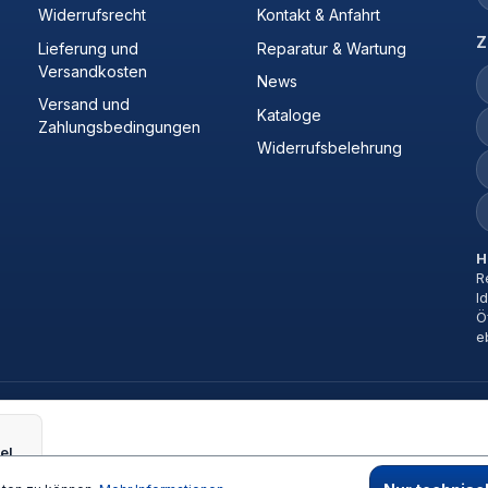
Widerrufsrecht
Kontakt & Anfahrt
Z
Lieferung und
Reparatur & Wartung
Versandkosten
News
Versand und
Kataloge
Zahlungsbedingungen
Widerrufsbelehrung
H
R
I
Ö
e
Drehhuelse Wet& Dry n.m.l.