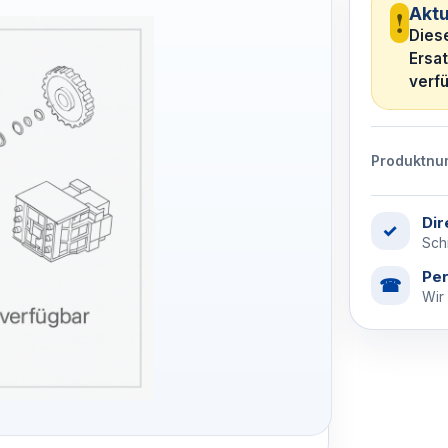
!
Aktu
Diese
Ersa
verfü
Produktnu
Dir
✓
Schn
Per
☎
Wir