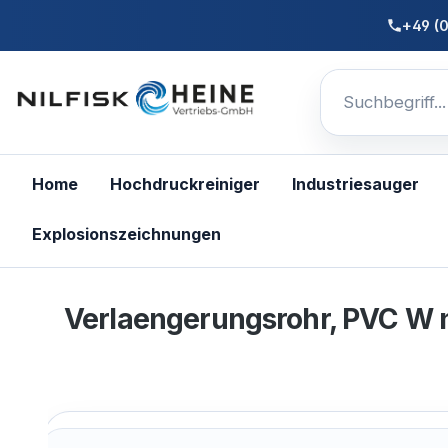
nhalt springen
+49 (
Home
Hochdruckreiniger
Industriesauger
Explosionszeichnungen
Verlaengerungsrohr, PVC W n