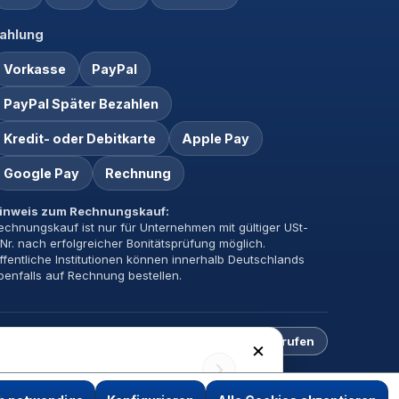
ahlung
Vorkasse
PayPal
PayPal Später Bezahlen
Kredit- oder Debitkarte
Apple Pay
Google Pay
Rechnung
inweis zum Rechnungskauf:
echnungskauf ist nur für Unternehmen mit gültiger USt-
dNr. nach erfolgreicher Bonitätsprüfung möglich.
ffentliche Institutionen können innerhalb Deutschlands
benfalls auf Rechnung bestellen.
Impressum
Datenschutz
AGB
Vertrag widerrufen
×
›