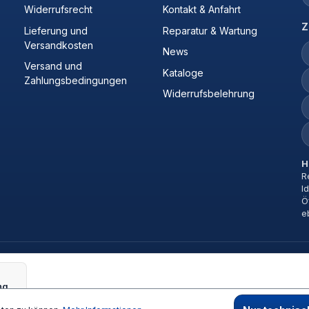
Widerrufsrecht
Kontakt & Anfahrt
Z
Lieferung und
Reparatur & Wartung
Versandkosten
News
Versand und
Kataloge
Zahlungsbedingungen
Widerrufsbelehrung
H
R
I
Ö
e
Verlaengerungsrohr, PVC W n.m.l.