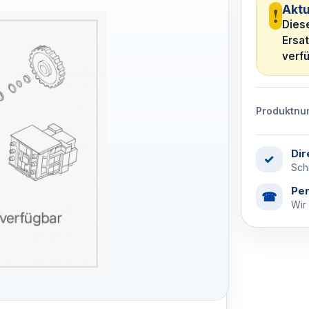
!
Aktu
Diese
Ersa
verfü
Produktnu
Dir
✓
Schn
Per
☎
Wir