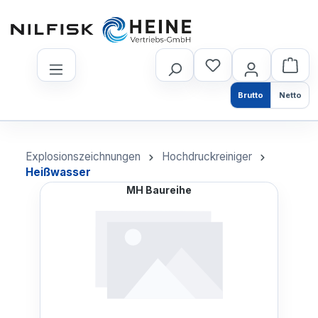
nhalt springen
Brutto
Netto
Explosionszeichnungen
Hochdruckreiniger
Heißwasser
MH Baureihe