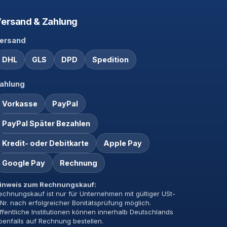
ersand & Zahlung
ersand
DHL
GLS
DPD
Spedition
ahlung
Vorkasse
PayPal
PayPal Später Bezahlen
Kredit- oder Debitkarte
Apple Pay
Google Pay
Rechnung
inweis zum Rechnungskauf:
echnungskauf ist nur für Unternehmen mit gültiger USt-
dNr. nach erfolgreicher Bonitätsprüfung möglich.
ffentliche Institutionen können innerhalb Deutschlands
benfalls auf Rechnung bestellen.