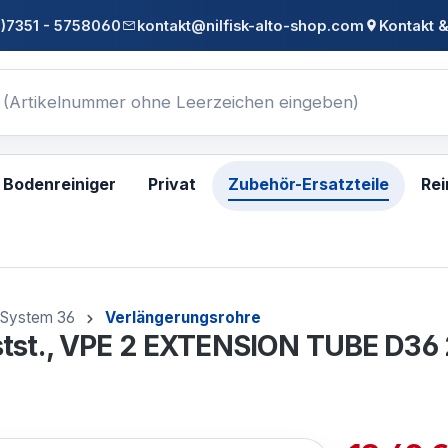
0)7351 - 5758060
kontakt@nilfisk-alto-shop.com
Kontakt &
Bodenreiniger
Privat
Zubehör-Ersatzteile
Rei
System 36
Verlängerungsrohre
nstst., VPE 2 EXTENSION TUBE D3