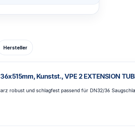
Hersteller
 Ø 36x515mm, Kunstst., VPE 2 EXTENSION T
z robust und schlagfest passend für DN32/36 Saugschlau