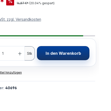
€*
%
16,87 €*
(20.04% gespart)
wSt. zzgl. Versandkosten
In den Warenkorb
Stk
tel hinzufügen
er:
40696