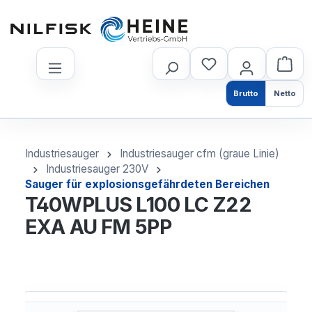
nhalt springen
Brutto
Netto
Industriesauger
Industriesauger cfm (graue Linie)
Industriesauger 230V
Sauger für explosionsgefährdeten Bereichen
T40WPLUS L100 LC Z22
EXA AU FM 5PP