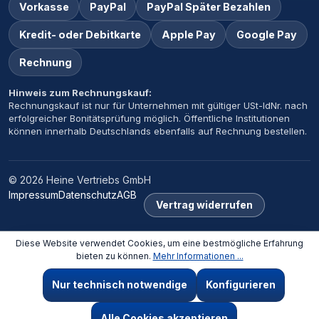
Vorkasse
PayPal
PayPal Später Bezahlen
Kredit- oder Debitkarte
Apple Pay
Google Pay
Rechnung
Hinweis zum Rechnungskauf:
Rechnungskauf ist nur für Unternehmen mit gültiger USt-IdNr. nach
erfolgreicher Bonitätsprüfung möglich. Öffentliche Institutionen
können innerhalb Deutschlands ebenfalls auf Rechnung bestellen.
© 2026 Heine Vertriebs GmbH
Impressum
Datenschutz
AGB
Vertrag widerrufen
Diese Website verwendet Cookies, um eine bestmögliche Erfahrung
×
‹
›
bieten zu können.
Mehr Informationen ...
Zuletzt angesehen
Nur technisch notwendige
Konfigurieren
Saugschlauch kpl., Ø 32 mmx1,8 m SUCTION HOSE D32X1800 CPL.
Alle Cookies akzeptieren