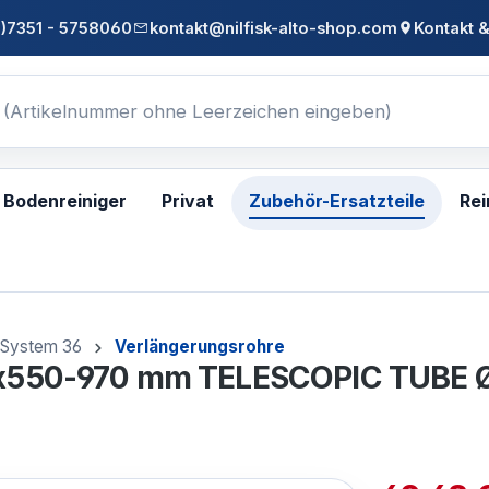
0)7351 - 5758060
kontakt@nilfisk-alto-shop.com
Kontakt &
Bodenreiniger
Privat
Zubehör-Ersatzteile
Rei
System 36
Verlängerungsrohre
 36x550-970 mm TELESCOPIC TUBE