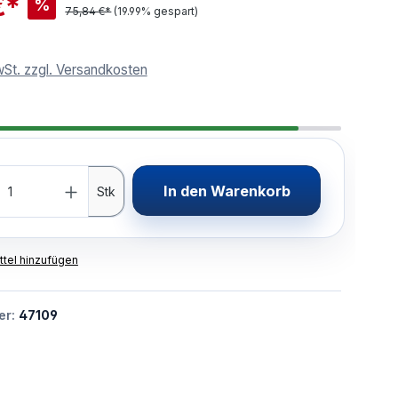
€*
%
75,84 €*
(19.99% gespart)
wSt. zzgl. Versandkosten
In den Warenkorb
Stk
tel hinzufügen
er:
47109