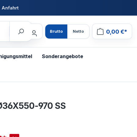
 Anfahrt
0,00 €*
Brutto
Netto
nigungsmittel
Sonderangebote
 Ø36X550-970 SS