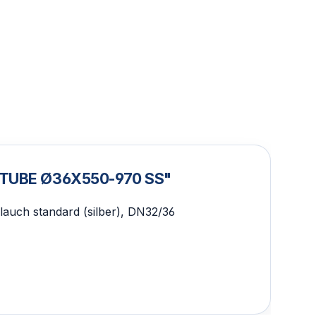
C TUBE Ø36X550-970 SS"
auch standard (silber), DN32/36