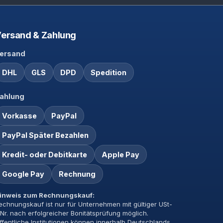
ersand & Zahlung
ersand
DHL
GLS
DPD
Spedition
ahlung
Vorkasse
PayPal
PayPal Später Bezahlen
Kredit- oder Debitkarte
Apple Pay
Google Pay
Rechnung
inweis zum Rechnungskauf:
echnungskauf ist nur für Unternehmen mit gültiger USt-
dNr. nach erfolgreicher Bonitätsprüfung möglich.
ffentliche Institutionen können innerhalb Deutschlands