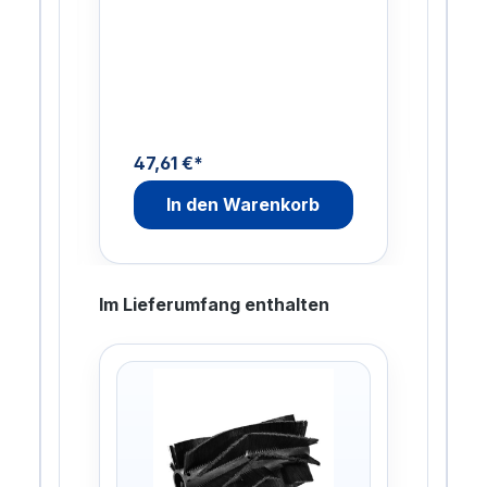
Se
Di
me
u
n
47,61 €*
In den Warenkorb
Im Lieferumfang enthalten