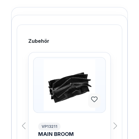
Zubehör
VP13211
VP
MAIN BROOM
SI