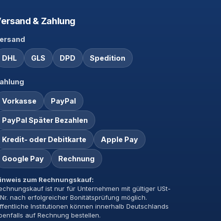
ersand & Zahlung
ersand
DHL
GLS
DPD
Spedition
ahlung
Vorkasse
PayPal
PayPal Später Bezahlen
Kredit- oder Debitkarte
Apple Pay
Google Pay
Rechnung
inweis zum Rechnungskauf:
echnungskauf ist nur für Unternehmen mit gültiger USt-
dNr. nach erfolgreicher Bonitätsprüfung möglich.
ffentliche Institutionen können innerhalb Deutschlands
benfalls auf Rechnung bestellen.