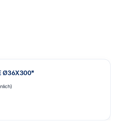
E Ø36X300"
nlich)