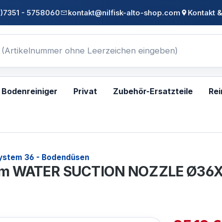
0)7351 - 5758060
kontakt@nilfisk-alto-shop.com
Kontakt &
Bodenreiniger
Privat
Zubehör-Ersatzteile
Rei
ystem 36 - Bodendüsen
mm WATER SUCTION NOZZLE Ø36