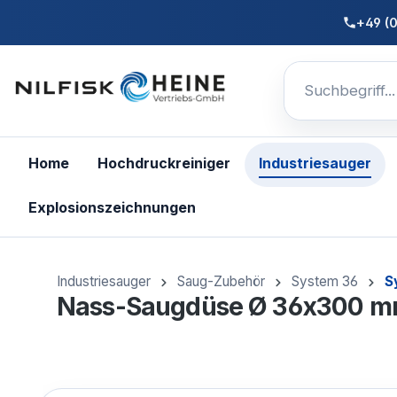
nhalt springen
+49 (
Home
Hochdruckreiniger
Industriesauger
Explosionszeichnungen
Industriesauger
Saug-Zubehör
System 36
S
Nass-Saugdüse Ø 36x300 