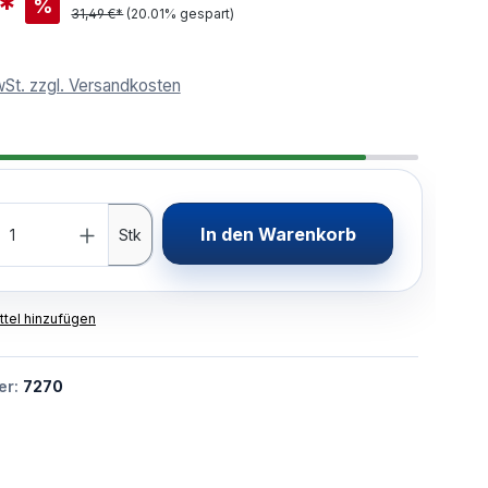
€*
%
31,49 €*
(20.01% gespart)
wSt. zzgl. Versandkosten
In den Warenkorb
Stk
tel hinzufügen
er:
7270