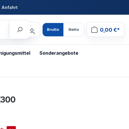
 Anfahrt
0,00 €*
Brutto
Netto
nigungsmittel
Sonderangebote
X300