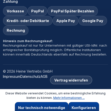
Zahlung
Vorkasse
PayPal
PayPal Später Bezahlen
Kredit- oder Debitkarte
Apple Pay
Google Pay
Rechnung
Hinweis zum Rechnungskauf:
Rechnungskauf ist nur für Unternehmen mit gültiger USt-IdNr. nach
erfolgreicher Bonitätsprüfung möglich. Öffentliche Institutionen
können innerhalb Deutschlands ebenfalls auf Rechnung bestellen.
© 2026 Heine Vertriebs GmbH
Impressum
Datenschutz
AGB
Vertrag widerrufen
Diese Website verwendet Cookies, um eine bestmögliche Erfahrung
×
‹
›
bieten zu können.
Mehr Informationen ...
Zuletzt angesehen
Nur technisch notwendige
Konfigurieren