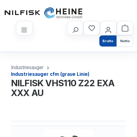
nhalt springen
Brutto
Netto
Industriesauger
Industriesauger cfm (graue Linie)
NILFISK VHS110 Z22 EXA
XXX AU