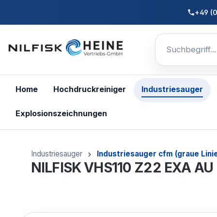
nhalt springen
+49 (
Home
Hochdruckreiniger
Industriesauger
Explosionszeichnungen
Industriesauger
Industriesauger cfm (graue Lini
NILFISK VHS110 Z22 EXA AU