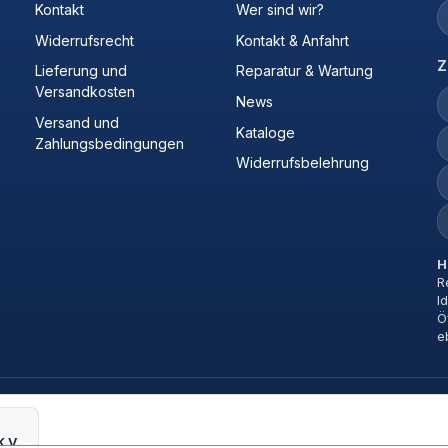
Kontakt
Wer sind wir?
Widerrufsrecht
Kontakt & Anfahrt
Z
Lieferung und
Reparatur & Wartung
Versandkosten
News
Versand und
Kataloge
Zahlungsbedingungen
Widerrufsbelehrung
H
R
I
Ö
e
NILFISK VHS110 Z22 EXA AU FM PBS