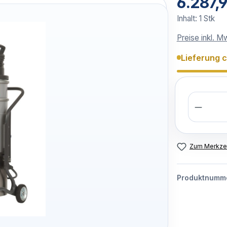
6.287,
Inhalt:
1 Stk
Preise inkl. M
Lieferung 
Anzahl
Zum Merkzet
Produktnumm