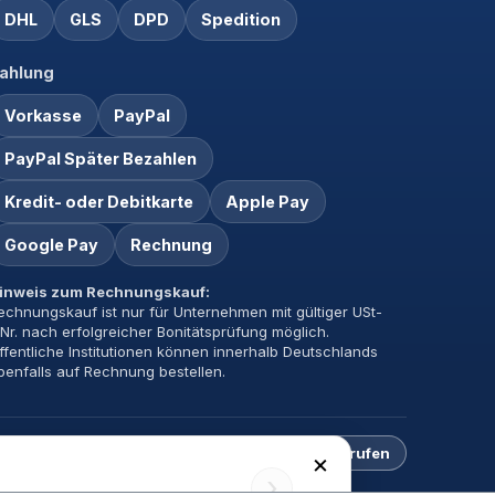
DHL
GLS
DPD
Spedition
ahlung
Vorkasse
PayPal
PayPal Später Bezahlen
Kredit- oder Debitkarte
Apple Pay
Google Pay
Rechnung
inweis zum Rechnungskauf:
echnungskauf ist nur für Unternehmen mit gültiger USt-
dNr. nach erfolgreicher Bonitätsprüfung möglich.
ffentliche Institutionen können innerhalb Deutschlands
benfalls auf Rechnung bestellen.
Impressum
Datenschutz
AGB
Vertrag widerrufen
×
›