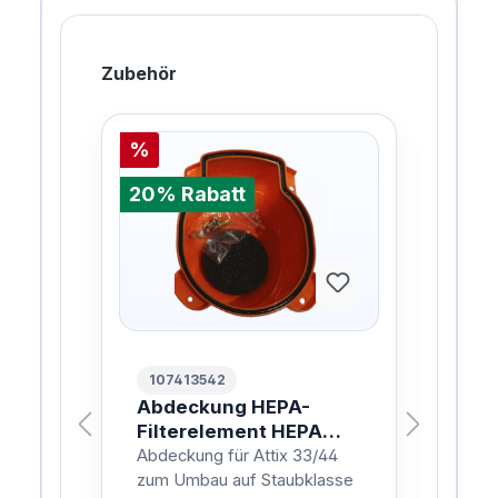
Zubehör
%
%
20% Rabatt
20%
107413542
10
eme
Abdeckung HEPA-
Fla
Filterelement HEPA
nt 
-
FILTER COVER KIT
FLA
Abdeckung für Attix 33/44
Filt
CL
zum Umbau auf Staubklasse
hoc