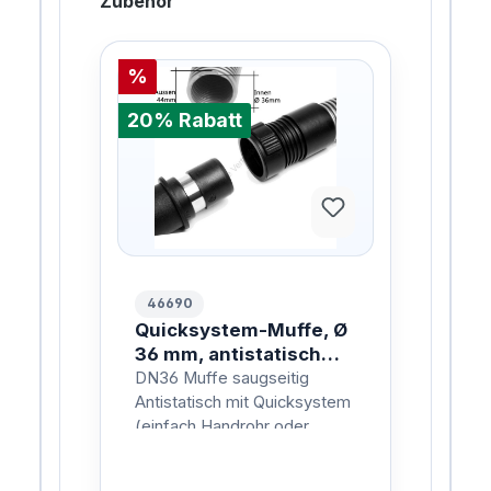
Zubehör
%
20% Rabatt
46690
Quicksystem-Muffe, Ø
36 mm, antistatisch
HOSE SLEEVE Ø36MM
DN36 Muffe saugseitig
B1/AS POM-EL
Antistatisch mit Quicksystem
(einfach Handrohr oder
Werkzeugmuffe einklicken)
passend für DN36