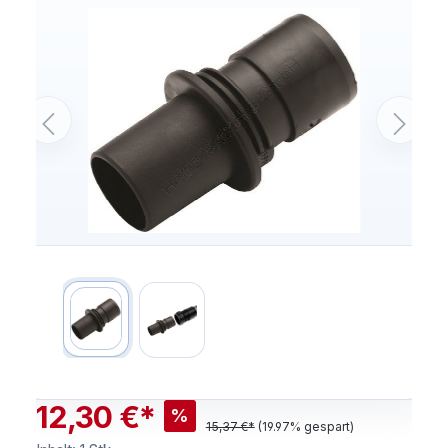
12,30 €*
%
15,37 €*
(19.97% gespart)